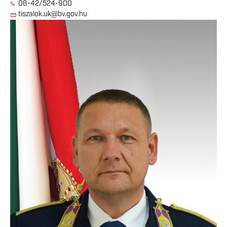
06-42/524-900
tiszalok.uk@bv.gov.hu