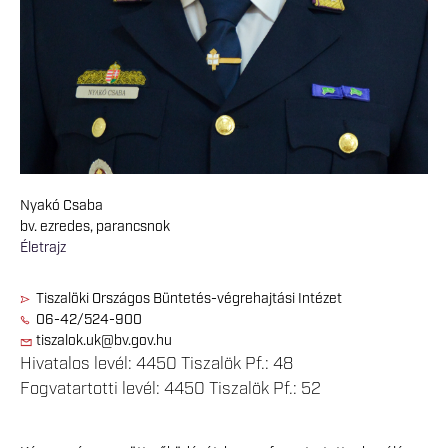
Nyakó Csaba
bv. ezredes, parancsnok
Életrajz
Tiszalöki Országos Büntetés-végrehajtási Intézet
06-42/524-900
tiszalok.uk@bv.gov.hu
Hivatalos levél: 4450 Tiszalök Pf.: 48
Fogvatartotti levél: 4450 Tiszalök Pf.: 52