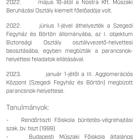
2022. május 18-ától a Nostra Kft. Műszaki
Beruházási Osztály kiemelt főelőadója volt.
2022. június 1-jével áthelyezték a Szegedi
Fegyház és Börtön állományába, az I. objektum
Biztonsági Osztály osztályvezető-helyettesi
beosztásába, egyben megbízták a parancsnok-
helyettesi feladatok ellátásával.
2023. január 1-jétől a III. Agglomerációs
Központ (Szegedi Fegyház és Börtön) megbízott
parancsnok-helyettese.
Tanulmányok:
- Rendőrtiszti Főiskola büntetés-végrehajtási
szak, bv. tiszt (1999)
- Budapesti Műszaki Főiskola általános