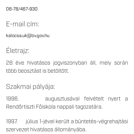
06-78/467-930
E-mail cím:
kalocsa.uk@bv.gov.hu
Életrajz:
28 éve hivatásos jogviszonyban áll, mely során
több beosztást is betöltött.
Szakmai pályája:
1996. augusztusával felvételt nyert a
Rendőrtiszti Főiskola nappali tagozatára.
1997. július 1-jével került a büntetés-végrehajtási
szervezet hivatásos állományába.