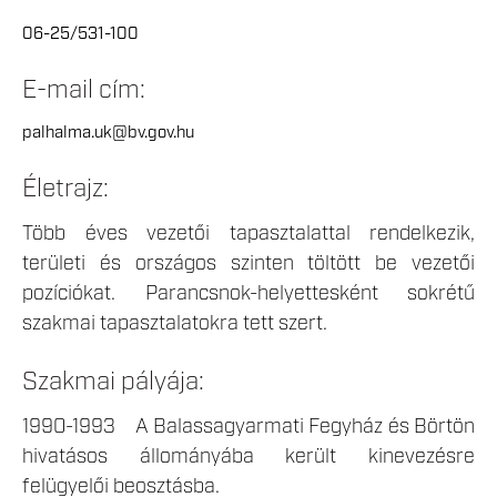
06-25/531-100
E-mail cím:
palhalma.uk@bv.gov.hu
Életrajz:
Több éves vezetői tapasztalattal rendelkezik,
területi és országos szinten töltött be vezetői
pozíciókat. Parancsnok-helyettesként sokrétű
szakmai tapasztalatokra tett szert.
Szakmai pályája:
1990-1993 A Balassagyarmati Fegyház és Börtön
hivatásos állományába került kinevezésre
felügyelői beosztásba.