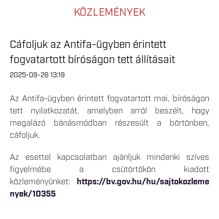
KÖZLEMÉNYEK
Cáfoljuk az Antifa-ügyben érintett
fogvatartott bíróságon tett állításait
2025-09-26 13:19
Az Antifa-ügyben érintett fogvatartott mai, bíróságon
tett nyilatkozatát, amelyben arról beszélt, hogy
megalázó bánásmódban részesült a börtönben,
cáfoljuk.
Az esettel kapcsolatban ajánljuk mindenki szíves
figyelmébe a csütörtökön kiadott
közleményünket:
https://bv.gov.hu/hu/sajtokozleme
nyek/10355