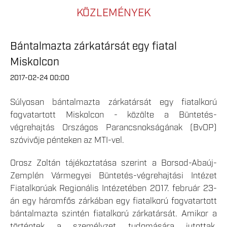
KÖZLEMÉNYEK
Bántalmazta zárkatársát egy fiatal
Miskolcon
2017-02-24 00:00
Súlyosan bántalmazta zárkatársát egy fiatalkorú
fogvatartott Miskolcon - közölte a Büntetés-
végrehajtás Országos Parancsnokságának (BvOP)
szóvivője pénteken az MTI-vel.
Orosz Zoltán tájékoztatása szerint a Borsod-Abaúj-
Zemplén Vármegyei Büntetés-végrehajtási Intézet
Fiatalkorúak Regionális Intézetében 2017. február 23-
án egy háromfős zárkában egy fiatalkorú fogvatartott
bántalmazta szintén fiatalkorú zárkatársát. Amikor a
történtek a személyzet tudomására jutottak,