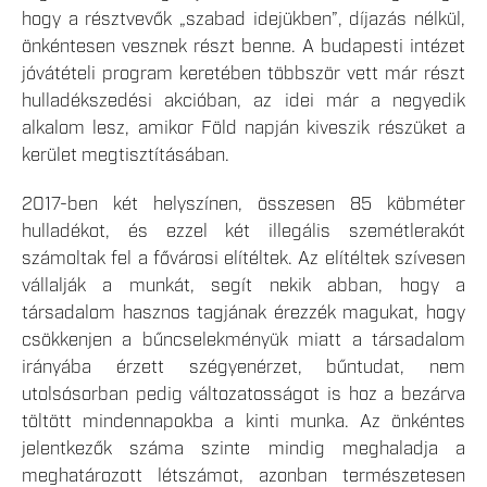
hogy a résztvevők „szabad idejükben”, díjazás nélkül,
önkéntesen vesznek részt benne. A budapesti intézet
jóvátételi program keretében többször vett már részt
hulladékszedési akcióban, az idei már a negyedik
alkalom lesz, amikor Föld napján kiveszik részüket a
kerület megtisztításában.
2017-ben két helyszínen, összesen 85 köbméter
hulladékot, és ezzel két illegális szemétlerakót
számoltak fel a fővárosi elítéltek. Az elítéltek szívesen
vállalják a munkát, segít nekik abban, hogy a
társadalom hasznos tagjának érezzék magukat, hogy
csökkenjen a bűncselekményük miatt a társadalom
irányába érzett szégyenérzet, bűntudat, nem
utolsósorban pedig változatosságot is hoz a bezárva
töltött mindennapokba a kinti munka. Az önkéntes
jelentkezők száma szinte mindig meghaladja a
meghatározott létszámot, azonban természetesen