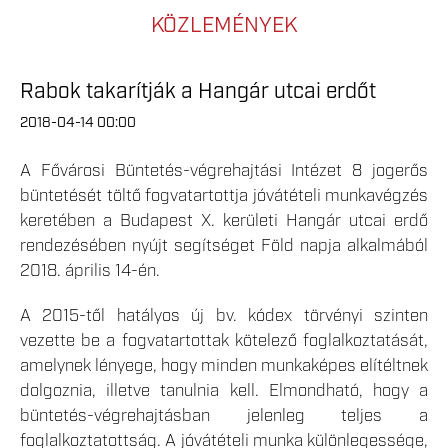
KÖZLEMÉNYEK
Rabok takarítják a Hangár utcai erdőt
2018-04-14 00:00
A Fővárosi Büntetés-végrehajtási Intézet 8 jogerős
büntetését töltő fogvatartottja jóvátételi munkavégzés
keretében a Budapest X. kerületi Hangár utcai erdő
rendezésében nyújt segítséget Föld napja alkalmából
2018. április 14-én.
A 2015-től hatályos új bv. kódex törvényi szinten
vezette be a fogvatartottak kötelező foglalkoztatását,
amelynek lényege, hogy minden munkaképes elítéltnek
dolgoznia, illetve tanulnia kell. Elmondható, hogy a
büntetés-végrehajtásban jelenleg teljes a
foglalkoztatottság. A jóvátételi munka különlegessége,