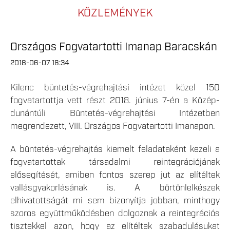
KÖZLEMÉNYEK
Országos Fogvatartotti Imanap Baracskán
2018-06-07 16:34
Kilenc büntetés-végrehajtási intézet közel 150
fogvatartottja vett részt 2018. június 7-én a Közép-
dunántúli Büntetés-végrehajtási Intézetben
megrendezett, VIII. Országos Fogvatartotti Imanapon.
A büntetés-végrehajtás kiemelt feladataként kezeli a
fogvatartottak társadalmi reintegrációjának
elősegítését, amiben fontos szerep jut az elítéltek
vallásgyakorlásának is. A börtönlelkészek
elhivatottságát mi sem bizonyítja jobban, minthogy
szoros együttműködésben dolgoznak a reintegrációs
tisztekkel azon, hogy az elítéltek szabadulásukat