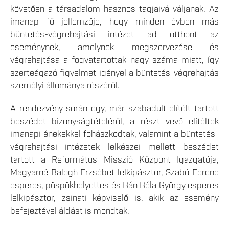
követően a társadalom hasznos tagjaivá váljanak. Az
imanap fő jellemzője, hogy minden évben más
büntetés-végrehajtási intézet ad otthont az
eseménynek, amelynek megszervezése és
végrehajtása a fogvatartottak nagy száma miatt, így
szerteágazó figyelmet igényel a büntetés-végrehajtás
személyi állománya részéről.
A rendezvény során egy, már szabadult elítélt tartott
beszédet bizonyságtételéről, a részt vevő elítéltek
imanapi énekekkel fohászkodtak, valamint a büntetés-
végrehajtási intézetek lelkészei mellett beszédet
tartott a Református Misszió Központ Igazgatója,
Magyarné Balogh Erzsébet lelkipásztor, Szabó Ferenc
esperes, püspökhelyettes és Bán Béla György esperes
lelkipásztor, zsinati képviselő is, akik az esemény
befejeztével áldást is mondtak.