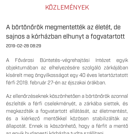
KÖZLEMÉNYEK
A börtönőrök megmentették az életét, de
sajnos a kórházban elhunyt a fogvatartott
2019-02-28 08:29
A Fővárosi Büntetés-végrehajtási Intézet egyik
objektumában az elhelyezésére szolgáló zárkájában
kísérelt meg öngyilkosságot egy 40 éves letartóztatott
férfi 2019. február 27-én az éjszakai órákban.
Az ellenőrzéseknek köszönhetően a börtönőrök azonnal
észlelték a férfi cselekményét, a zárkába siettek, és
megkezdték a fogvatartott ellátását, az életmentést,
és a kiérkező mentőkkel közösen stabilizálták az
állapotát. Ennek is köszönhető, hogy a férfit a mentő
az egyik budapesti kórházba tudta szállítani.