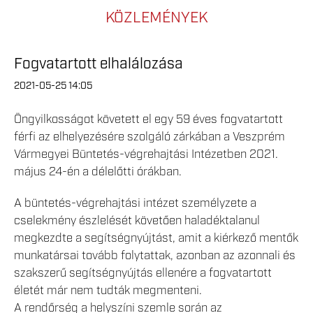
KÖZLEMÉNYEK
Fogvatartott elhalálozása
2021-05-25 14:05
Öngyilkosságot követett el egy 59 éves fogvatartott
férfi az elhelyezésére szolgáló zárkában a Veszprém
Vármegyei Büntetés-végrehajtási Intézetben 2021.
május 24-én a délelőtti órákban.
A büntetés-végrehajtási intézet személyzete a
cselekmény észlelését követően haladéktalanul
megkezdte a segítségnyújtást, amit a kiérkező mentők
munkatársai tovább folytattak, azonban az azonnali és
szakszerű segítségnyújtás ellenére a fogvatartott
életét már nem tudták megmenteni.
A rendőrség a helyszíni szemle során az