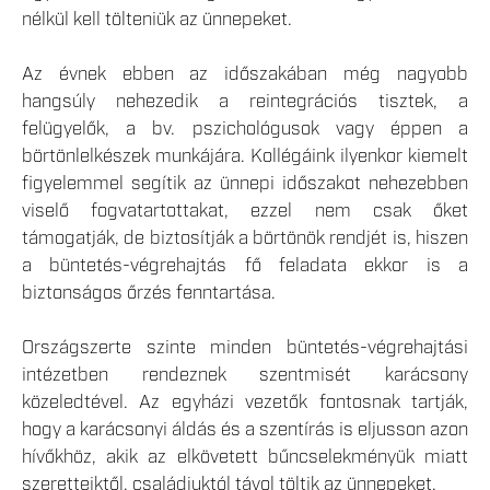
nélkül kell tölteniük az ünnepeket.
Az évnek ebben az időszakában még nagyobb
hangsúly nehezedik a reintegrációs tisztek, a
felügyelők, a bv. pszichológusok vagy éppen a
börtönlelkészek munkájára. Kollégáink ilyenkor kiemelt
figyelemmel segítik az ünnepi időszakot nehezebben
viselő fogvatartottakat, ezzel nem csak őket
támogatják, de biztosítják a börtönök rendjét is, hiszen
a büntetés-végrehajtás fő feladata ekkor is a
biztonságos őrzés fenntartása.
Országszerte szinte minden büntetés-végrehajtási
intézetben rendeznek szentmisét karácsony
közeledtével. Az egyházi vezetők fontosnak tartják,
hogy a karácsonyi áldás és a szentírás is eljusson azon
hívőkhöz, akik az elkövetett bűncselekményük miatt
szeretteiktől, családjuktól távol töltik az ünnepeket.