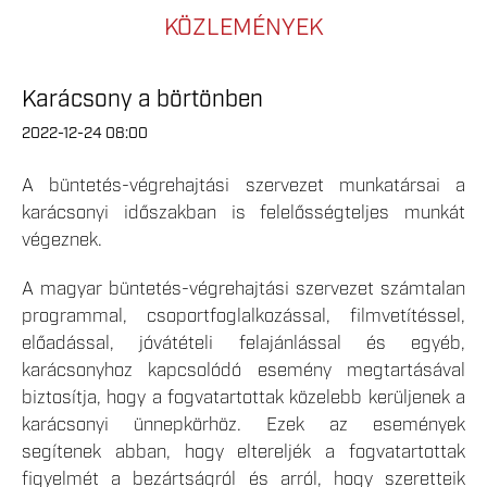
KÖZLEMÉNYEK
Karácsony a börtönben
2022-12-24 08:00
A büntetés-végrehajtási szervezet munkatársai a
karácsonyi időszakban is felelősségteljes munkát
végeznek.
A magyar büntetés-végrehajtási szervezet számtalan
programmal, csoportfoglalkozással, filmvetítéssel,
előadással, jóvátételi felajánlással és egyéb,
karácsonyhoz kapcsolódó esemény megtartásával
biztosítja, hogy a fogvatartottak közelebb kerüljenek a
karácsonyi ünnepkörhöz. Ezek az események
segítenek abban, hogy eltereljék a fogvatartottak
figyelmét a bezártságról és arról, hogy szeretteik