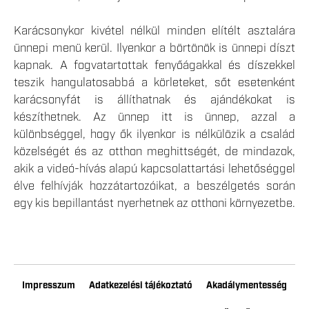
Karácsonykor kivétel nélkül minden elítélt asztalára
ünnepi menü kerül. Ilyenkor a börtönök is ünnepi díszt
kapnak. A fogvatartottak fenyőágakkal és díszekkel
teszik hangulatosabbá a körleteket, sőt esetenként
karácsonyfát is állíthatnak és ajándékokat is
készíthetnek. Az ünnep itt is ünnep, azzal a
különbséggel, hogy ők ilyenkor is nélkülözik a család
közelségét és az otthon meghittségét, de mindazok,
akik a videó-hívás alapú kapcsolattartási lehetőséggel
élve felhívják hozzátartozóikat, a beszélgetés során
egy kis bepillantást nyerhetnek az otthoni környezetbe.
Impresszum
Adatkezelési tájékoztató
Akadálymentesség