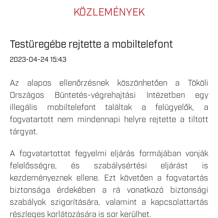
KÖZLEMÉNYEK
Testüregébe rejtette a mobiltelefont
2023-04-24 15:43
Az alapos ellenőrzésnek köszönhetően a Tököli
Országos Büntetés-végrehajtási Intézetben egy
illegális mobiltelefont találtak a felügyelők, a
fogvatartott nem mindennapi helyre rejtette a tiltott
tárgyat.
A fogvatartottat fegyelmi eljárás formájában vonják
felelősségre, és szabálysértési eljárást is
kezdeményeznek ellene. Ezt követően a fogvatartás
biztonsága érdekében a rá vonatkozó biztonsági
szabályok szigorítására, valamint a kapcsolattartás
részleges korlátozására is sor kerülhet.