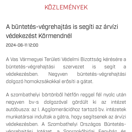
KÖZLEMÉNYEK
A büntetés-végrehajtás is segíti az árvízi
védekezést Körmendnél
2024-06-11 12:00
A Vas Vármegyei Területi Védelmi Bizottság kérésére a
büntetés-végrehajtási szervezet is segít a
védekezésben. Negyven büntetés-végrehajtási
dolgozó homokzsákokkal erősíti a gátat.
A szombathelyi börtönből hétfőn reggel fél nyolc után
negyven bv-s dolgozóval gördült ki az intézet
autóbusza: az I. Agglomerációhoz tartozó bv. intézetek
munkatársai indultak a gátra, hogy segítsenek az árvízi
védekezésben. A Szombathelyi Országos Büntetés-
végrehajtási Intézet, a Sopronkőhidai Fegyház és