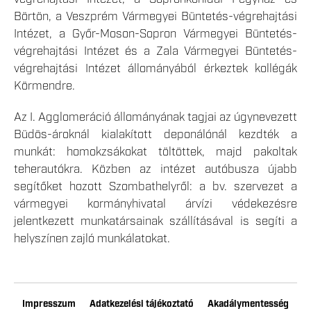
Börtön, a Veszprém Vármegyei Büntetés-végrehajtási
Intézet, a Győr-Moson-Sopron Vármegyei Büntetés-
végrehajtási Intézet és a Zala Vármegyei Büntetés-
végrehajtási Intézet állományából érkeztek kollégák
Körmendre.
Az I. Agglomeráció állományának tagjai az úgynevezett
Büdös-ároknál kialakított deponálónál kezdték a
munkát: homokzsákokat töltöttek, majd pakoltak
teherautókra. Közben az intézet autóbusza újabb
segítőket hozott Szombathelyről: a bv. szervezet a
vármegyei kormányhivatal árvízi védekezésre
jelentkezett munkatársainak szállításával is segíti a
helyszínen zajló munkálatokat.
Impresszum
Adatkezelési tájékoztató
Akadálymentesség