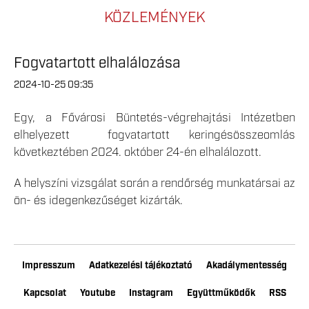
KÖZLEMÉNYEK
Fogvatartott elhalálozása
2024-10-25 09:35
Egy, a Fővárosi Büntetés-végrehajtási Intézetben
elhelyezett fogvatartott keringésösszeomlás
következtében 2024. október 24-én elhalálozott.
A helyszíni vizsgálat során a rendőrség munkatársai az
ön- és idegenkezűséget kizárták.
Impresszum
Adatkezelési tájékoztató
Akadálymentesség
Kapcsolat
Youtube
Instagram
Együttműködők
RSS