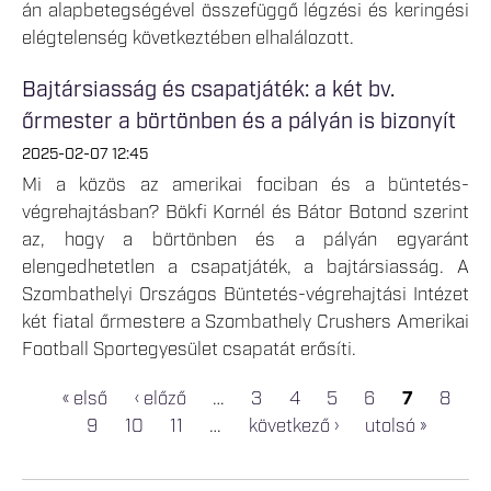
án alapbetegségével összefüggő légzési és keringési
elégtelenség következtében elhalálozott.
Bajtársiasság és csapatjáték: a két bv.
őrmester a börtönben és a pályán is bizonyít
2025-02-07 12:45
Mi a közös az amerikai fociban és a büntetés-
végrehajtásban? Bökfi Kornél és Bátor Botond szerint
az, hogy a börtönben és a pályán egyaránt
elengedhetetlen a csapatjáték, a bajtársiasság. A
Szombathelyi Országos Büntetés-végrehajtási Intézet
két fiatal őrmestere a Szombathely Crushers Amerikai
Football Sportegyesület csapatát erősíti.
« első
‹ előző
…
3
4
5
6
7
8
OLDALAK
9
10
11
…
következő ›
utolsó »