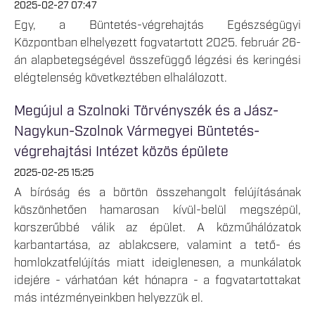
2025-02-27 07:47
Egy, a Büntetés-végrehajtás Egészségügyi
Központban elhelyezett fogvatartott 2025. február 26-
án alapbetegségével összefüggő légzési és keringési
elégtelenség következtében elhalálozott.
Megújul a Szolnoki Törvényszék és a Jász-
Nagykun-Szolnok Vármegyei Büntetés-
végrehajtási Intézet közös épülete
2025-02-25 15:25
A bíróság és a börtön összehangolt felújításának
köszönhetően hamarosan kívül-belül megszépül,
korszerűbbé válik az épület. A közműhálózatok
karbantartása, az ablakcsere, valamint a tető- és
homlokzatfelújítás miatt ideiglenesen, a munkálatok
idejére - várhatóan két hónapra - a fogvatartottakat
más intézményeinkben helyezzük el.