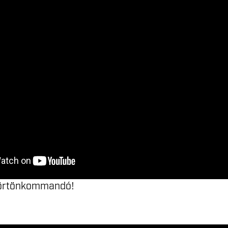
börtönkommandó!