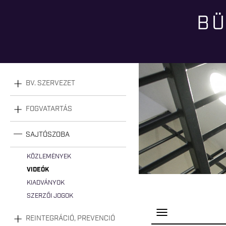
BÜ
Jelenlegi hely
BV. SZERVEZET
FOGVATARTÁS
SAJTÓSZOBA
KÖZLEMÉNYEK
VIDEÓK
KIADVÁNYOK
SZERZŐI JOGOK
P
REINTEGRÁCIÓ, PREVENCIÓ
a