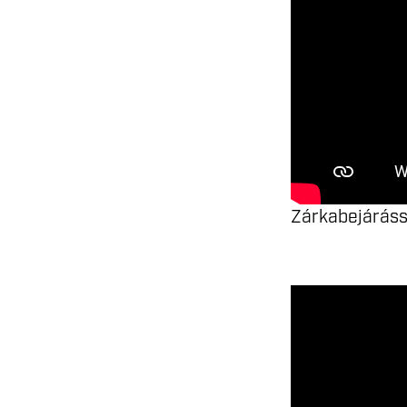
Zárkabejárássa