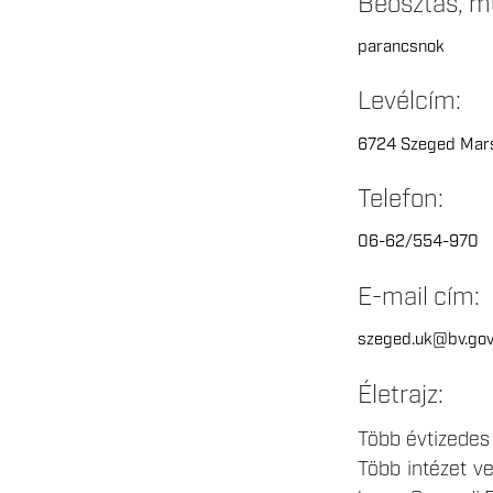
Beosztás, m
parancsnok
Levélcím:
6724 Szeged Mars 
Telefon:
06-62/554-970
E-mail cím:
szeged.uk@bv.gov
Életrajz:
Több évtizedes 
Több intézet v