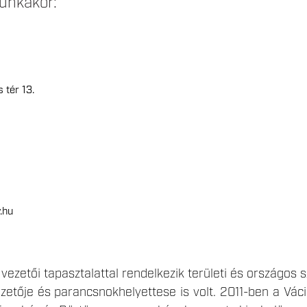
unkakör:
tér 13.
.hu
vezetői tapasztalattal rendelkezik területi és országos 
ezetője és parancsnokhelyettese is volt. 2011-ben a V