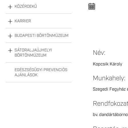
n
e
KÖZÉRDEKŰ
l
n
y
KARRIER
i
t
á
s
BUDAPESTI BÖRTÖNMÚZEUM
a
SÁTORALJAÚJHELYI
Név:
BÖRTÖNMÚZEUM
Kopcsik Károly
EGÉSZSÉGÜGYI PREVENCIÓS
AJÁNLÁSOK
Munkahely:
Szegedi Fegyház 
Rendfokoza
bv. dandártáborno