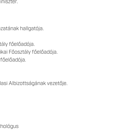
niszter.
ozatának hallgatója.
ály főelőadója.
ai Főosztály főelőadója.
főelőadója.
lasi Albizottságának vezetője.
chológus