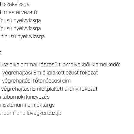
i szakvizsga
ti mestervezető
típusú nyelvvizsga
típusú nyelvvizsga
 típusú nyelvvizsga
k:
úsz alkalommal részesült, amelyekből kiemelkedő:
-végrehajtási Emlékplakett ezüst fokozat
-végrehajtási főtanácsosi cím
-végrehajtási Emlékplakett arany fokozat
ártábornoki kinevezés
nisztériumi Emléktárgy
Érdemrend lovagkeresztje