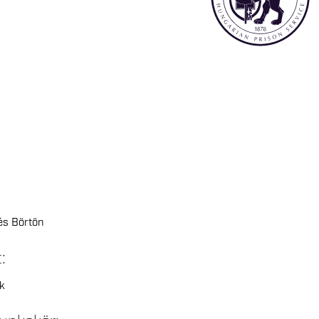
és Börtön
t:
k