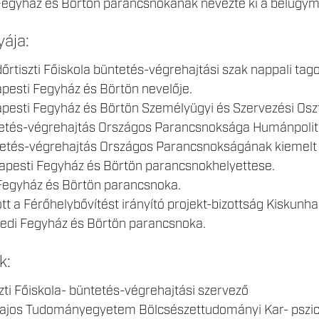
Fegyház és Börtön parancsnokának nevezte ki a belügymi
yája:
őrtiszti Főiskola büntetés-végrehajtási szak nappali tag
pesti Fegyház és Börtön nevelője.
apesti Fegyház és Börtön Személyügyi és Szervezési Oszt
tetés-végrehajtás Országos Parancsnoksága Humánpolitik
tetés-végrehajtás Országos Parancsnokságának kiemelt 
apesti Fegyház és Börtön parancsnokhelyettese.
 Fegyház és Börtön parancsnoka.
t a Férőhelybővítést irányító projekt-bizottság Kiskunha
gedi Fegyház és Börtön parancsnoka.
k:
ti Főiskola- büntetés-végrehajtási szervező
Lajos Tudományegyetem Bölcsészettudományi Kar- pszi