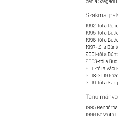
ben a Szegedi 
Szakmai pál
1992-től a Rend
1995-től a Buda
1996-tól a Bud
1997-től a Bün
2001-től a Bün
2003-tól a Bud
2011-től a Váci
2018-2019 közöt
2019-től a Sze
Tanulmányo
1995 Rendőrtisz
1999 Kossuth 