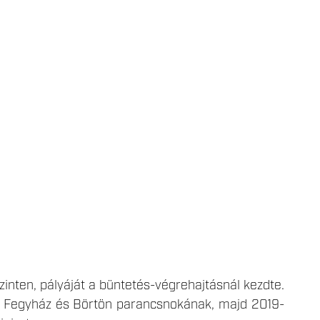
szinten, pályáját a büntetés-végrehajtásnál kezdte.
áci Fegyház és Börtön parancsnokának, majd 2019-