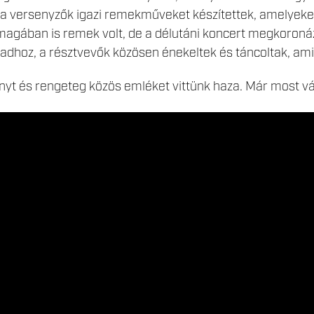
 a versenyzők igazi remekműveket készítettek, amelyeket
agában is remek volt, de a délutáni koncert megkoron
padhoz, a résztvevők közösen énekeltek és táncoltak, ami
yt és rengeteg közös emléket vittünk haza. Már most vá