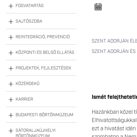
n
FOGVATARTÁS
e
l
n
y
SAJTÓSZOBA
i
t
á
REINTEGRÁCIÓ, PREVENCIÓ
s
SZENT ADORJÁN ÉL
a
SZENT ADORJÁN ÉS
KÖZPONTI ÉS BELSŐ ELLÁTÁS
PROJEKTEK, FEJLESZTÉSEK
KÖZÉRDEKŰ
Ismét felejthetet
KARRIER
Hazánkban közel tí
BUDAPESTI BÖRTÖNMÚZEUM
Elhivatottságukkal
ezt a hivatást id
SÁTORALJAÚJHELYI
BÖRTÖNMÚZEUM