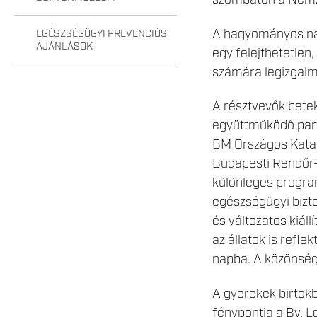
szombaton a Nemze
A hagyományos nap 
EGÉSZSÉGÜGYI PREVENCIÓS
AJÁNLÁSOK
egy felejthetetle
számára legizgal
A résztvevők bete
együttműködő part
BM Országos Katas
Budapesti Rendőr-
különleges progra
egészségügyi bizt
és változatos kiál
az állatok is refl
napba. A közönség
A gyerekek birtokb
fénypontja a Bv. 