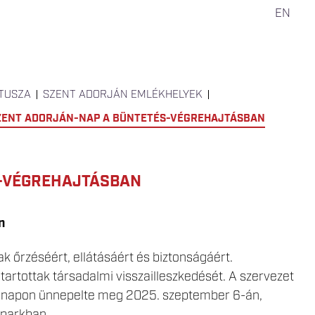
EN
TUSZA
SZENT ADORJÁN EMLÉKHELYEK
ZENT ADORJÁN-NAP A BÜNTETÉS-VÉGREHAJTÁSBAN
S-VÉGREHAJTÁSBAN
n
k őrzéséért, ellátásáért és biztonságáért.
artottak társadalmi visszailleszkedését. A szervezet
di napon ünnepelte meg 2025. szeptember 6-án,