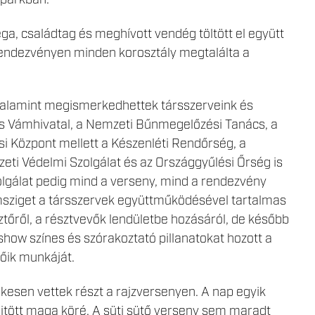
-parkban.
ga, családtag és meghívott vendég töltött el együtt
rendezvényen minden korosztály megtalálta a
 valamint megismerkedhettek társszerveink és
s Vámhivatal, a Nemzeti Bűnmegelőzési Tanács, a
i Központ mellett a Készenléti Rendőrség, a
ti Védelmi Szolgálat és az Országgyűlési Őrség is
lgálat pedig mind a verseny, mind a rendezvény
msziget a társszervek együttműködésével tartalmas
ztőről, a résztvevők lendületbe hozásáról, de később
show színes és szórakoztató pillanatokat hozott a
őik munkáját.
lkesen vettek részt a rajzversenyen. A nap egyik
jtött maga köré. A süti sütő verseny sem maradt