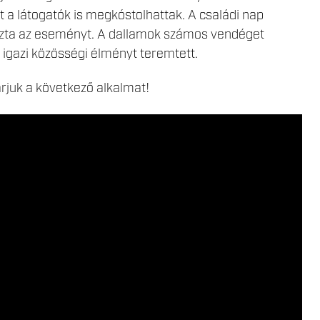
 a látogatók is megkóstolhattak. A családi nap
ázta az eseményt. A dallamok számos vendéget
 igazi közösségi élményt teremtett.
rjuk a következő alkalmat!