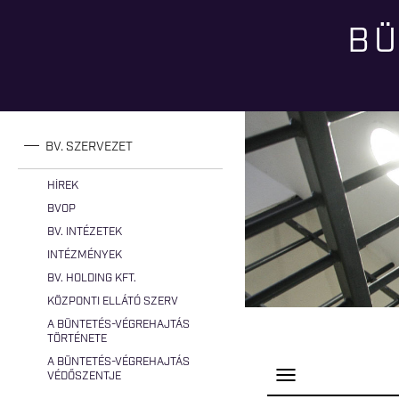
BÜ
Jelenlegi hely
BV. SZERVEZET
HÍREK
BVOP
BV. INTÉZETEK
INTÉZMÉNYEK
BV. HOLDING KFT.
KÖZPONTI ELLÁTÓ SZERV
A BÜNTETÉS-VÉGREHAJTÁS
TÖRTÉNETE
A BÜNTETÉS-VÉGREHAJTÁS
P
VÉDŐSZENTJE
a