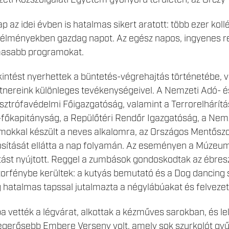
ti Közszolgálati Egyetem gyönyörű területén, az Orczy
az idei évben is hatalmas sikert aratott: több ezer kollé
n, élményekben gazdag napot. Az egész napos, ingyenes 
masabb programokat.
kintést nyerhettek a büntetés-végrehajtás történetébe,
nereink különleges tevékenységeivel. A Nemzeti Adó- é
ztrófavédelmi Főigazgatóság, valamint a Terrorelhárítás
főkapitányság, a Repülőtéri Rendőr Igazgatóság, a Nemze
mokkal készült a neves alkalomra, az Országos Mentőszo
osítását ellátta a nap folyamán. Az eseményen a Múzeu
lítást nyújtott. Reggel a zumbások gondoskodtak az ébres
ektorfénybe kerültek: a kutyás bemutató és a Dog dancing 
 hatalmas tapssal jutalmazta a négylábúakat és felvezet
a vették a légvárat, alkottak a kézműves sarokban, és le
Legerősebb Embere Verseny volt, amely sok szurkolót gyű