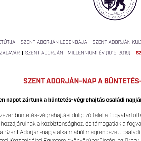
ETÚTJA
SZENT ADORJÁN LEGENDÁJA
SZENT ADORJÁN KUL
 ZALAVÁR
SZENT ADORJÁN - MILLENNIUMI ÉV (1019-2019)
S
SZENT ADORJÁN-NAP A BÜNTETÉ
len napot zártunk a büntetés-végrehajtás családi napjá
zezer büntetés-végrehajtási dolgozó felel a fogvatartotta
 hozzájárulnak a közbiztonsághoz, és támogatják a fogvat
én a Szent Adorján-napja alkalmából megrendezett csalá