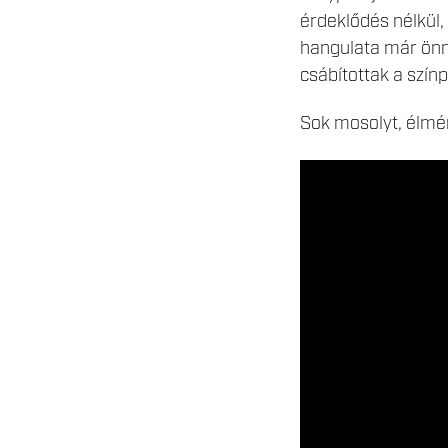
érdeklődés nélkül,
hangulata már önm
csábítottak a szín
Sok mosolyt, élmén