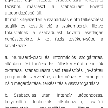
Egyrészt egy kivezető, szabadulásra felkészítő
fázisból, másrészt a szabadulást követő
utógondozásból áll.
Itt már kifejezetten a szabadulás előtti felkészítést
segítik és készítik elő a szakemberek, illetve
fókuszálnak a szabadulást követő esetleges
nehézségekre. A két fázis tevékenységei a
következők:
a. Munkaerő-piaci és információs szolgáltatás,
álláskeresési tanácsadás, álláskeresési technikák
oktatása, szabadulásra való felkészítés, jóvátételi
programok szervezése, a természetes támogató
háló megerősítése, felkészítés a visszafogadásra.
b. Szabadulás utáni intenzív utógondozás,
helyreállító technikák alkalmazása, családi