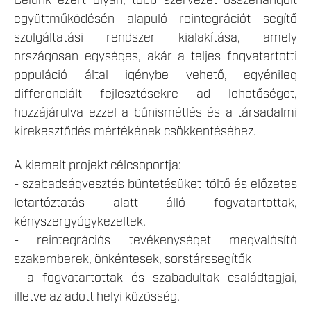
Célunk ezért olyan, több szervezet összehangolt
együttműködésén alapuló reintegrációt segítő
szolgáltatási rendszer kialakítása, amely
országosan egységes, akár a teljes fogvatartotti
populáció által igénybe vehető, egyénileg
differenciált fejlesztésekre ad lehetőséget,
hozzájárulva ezzel a bűnismétlés és a társadalmi
kirekesztődés mértékének csökkentéséhez.
A kiemelt projekt célcsoportja:
- szabadságvesztés büntetésüket töltő és előzetes
letartóztatás alatt álló fogvatartottak,
kényszergyógykezeltek,
- reintegrációs tevékenységet megvalósító
szakemberek, önkéntesek, sorstárssegítők
- a fogvatartottak és szabadultak családtagjai,
illetve az adott helyi közösség.