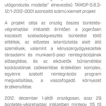
utógondozás modellje” elnevezésű TÁMOP-5.6.3-
12/1-2012-0001 azonosító számú kiemelt projekt
A projekt célja az ország összes büntetés-
végrehajtási intézetét érintően a jogerősen
kiszabott szabadságvesztés büntetést töltő
elítéltek, az előzetes letartóztatás alatt álló
személyek, valamint a kényszergyógykezeltek
társadalmi és munkaerő-piaci reintegrációjának
elősegítése, és az elkövetők bűnismétlési
kockázatának csökkentése érdekében komplex,
egyénre szabott reintegrációs program
megvalósítása, a visszafogadó környezet
érzékenyítése.
2012. december 1-jétől országosan, azaz 29
büntetés-végrehajtási intézetben mintegy 115 fő