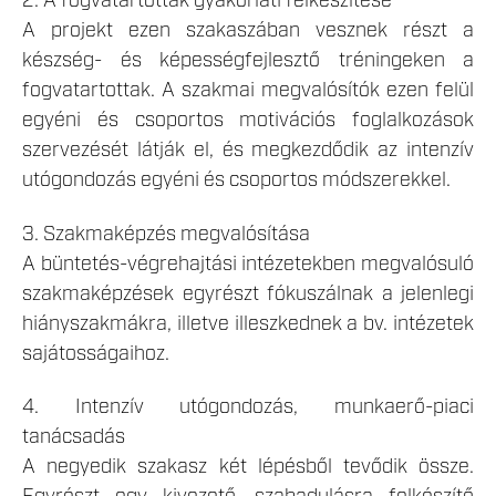
2. A fogvatartottak gyakorlati felkészítése
A projekt ezen szakaszában vesznek részt a
készség- és képességfejlesztő tréningeken a
fogvatartottak. A szakmai megvalósítók ezen felül
egyéni és csoportos motivációs foglalkozások
szervezését látják el, és megkezdődik az intenzív
utógondozás egyéni és csoportos módszerekkel.
3. Szakmaképzés megvalósítása
A büntetés-végrehajtási intézetekben megvalósuló
szakmaképzések egyrészt fókuszálnak a jelenlegi
hiányszakmákra, illetve illeszkednek a bv. intézetek
sajátosságaihoz.
4. Intenzív utógondozás, munkaerő-piaci
tanácsadás
A negyedik szakasz két lépésből tevődik össze.