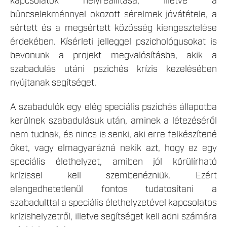
kapcsolatok helyreállítása, illetve a
bűncselekménnyel okozott sérelmek jóvátétele, a
sértett és a megsértett közösség kiengesztelése
érdekében. Kísérleti jelleggel pszichológusokat is
bevonunk a projekt megvalósításba, akik a
szabadulás utáni pszichés krízis kezelésében
nyújtanak segítséget.
A szabadulók egy elég speciális pszichés állapotba
kerülnek szabadulásuk után, aminek a létezéséről
nem tudnak, és nincs is senki, aki erre felkészítené
őket, vagy elmagyarázná nekik azt, hogy ez egy
speciális élethelyzet, amiben jól körülírható
krízissel kell szembenézniük. Ezért
elengedhetetlenül fontos tudatosítani a
szabadulttal a speciális élethelyzetével kapcsolatos
krízishelyzetről, illetve segítséget kell adni számára