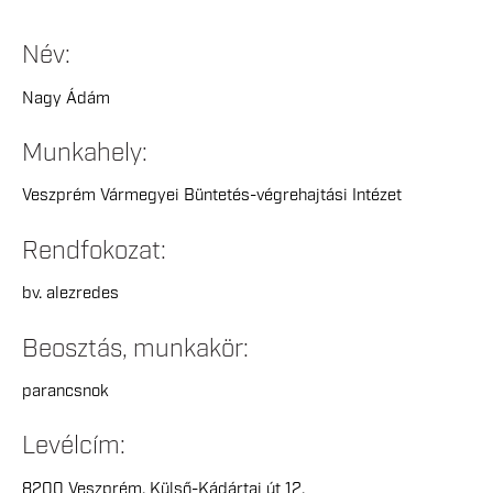
Név:
Nagy Ádám
Munkahely:
Veszprém Vármegyei Büntetés-végrehajtási Intézet
Rendfokozat:
bv. alezredes
Beosztás, munkakör:
parancsnok
Levélcím:
8200 Veszprém, Külső-Kádártai út 12.