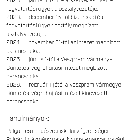
2023. január 01-től – átszervezés okán –
fogvatartási ügyek alosztályvezetője.
2023. december 15-től biztonsági és
fogvatartási ügyek osztály megbízott
osztályvezetője.
2024. november 01-től az intézet megbízott
parancsnoka.
2025. június 1-től a Veszprém Vármegyei
Büntetés-végrehajtási Intézet megbízott
parancsnoka.
2026. február 1-jétől a Veszprém Vármegyei
Büntetés-végrehajtási Intézet kinevezett
parancsnoka.
Tanulmányok:
Polgári és rendészeti iskolai végzettségei:
Polgári intézmény neve: Nyugat-magyarországi