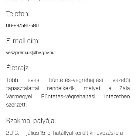
Telefon:
06-88/591-580
E-mail cím:
veszprem.uk@bv.gov.hu
Életrajz:
Több éves büntetés-végrehajtási vezetői
tapasztalattal rendelkezik, melyet a Zala
Vármegyei Büntetés-végrehajtási Intézetben
szerzett.
Szakmai pályája:
2013. július 15-ei hatállyal került kinevezésre a