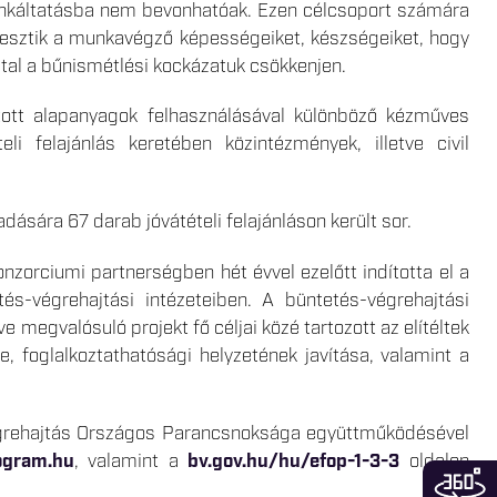
munkáltatásba nem bevonhatóak. Ezen célcsoport számára
fejlesztik a munkavégző képességeiket, készségeiket, hogy
tal a bűnismétlési kockázatuk csökkenjen.
ított alapanyagok felhasználásával különböző kézműves
li felajánlás keretében közintézmények, illetve civil
dására 67 darab jóvátételi felajánláson került sor.
orciumi partnerségben hét évvel ezelőtt indította el a
tés-végrehajtási intézeteiben. A büntetés-végrehajtási
megvalósuló projekt fő céljai közé tartozott az elítéltek
e, foglalkoztathatósági helyzetének javítása, valamint a
égrehajtás Országos Parancsnoksága együttműködésével
ogram.hu
, valamint a
bv.gov.hu/hu/efop-1-3-3
oldalon