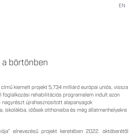
EN
 a börtönben
ímű kiemelt projekt 5,734 milliárd európai uniós, vissza
 foglalkozási rehabilitációs programelem indult azon
- nagyrészt újrahasznosított alapanyagok
a, iskolákba, idősek otthonaiba és még állatmenhelyekre
iója” elnevezésű projekt keretében 2022. októberétől