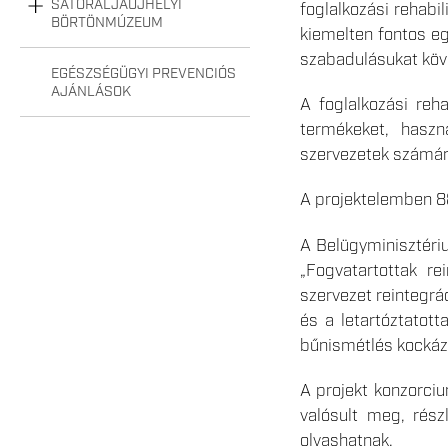
SÁTORALJAÚJHELYI
foglalkozási rehab
BÖRTÖNMÚZEUM
kiemelten fontos eg
szabadulásukat köve
EGÉSZSÉGÜGYI PREVENCIÓS
AJÁNLÁSOK
A foglalkozási reh
termékeket, haszná
szervezetek számára
A projektelemben 887
A Belügyminisztéri
„Fogvatartottak re
szervezet reintegrá
és a letartóztatott
bűnismétlés kockáz
A projekt konzorci
valósult meg, rész
olvashatnak.