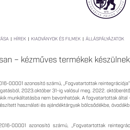
TÁSA
HÍREK
KIADVÁNYOK ÉS FILMEK
ÁLLÁSPÁLYÁZATOK
osan – kézműves termékek készülnek
16-00001 azonosító számú, „Fogvatartottak reintegrációja” c
atásból, 2023.október 31-ig valósul meg. 2022. októberétől
akik munkáltatásba nem bevonhatóak. A fogvatartottak által 
készített használati és ajándéktárgyak bölcsődékbe, óvodákb
2016-00001 azonosító számú, „Fogvatartottak reintegrác