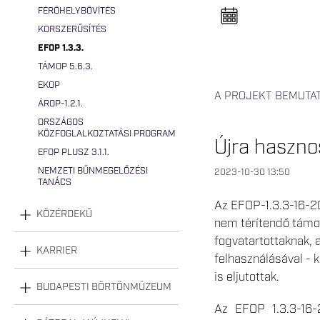
n
FÉRŐHELYBŐVÍTÉS
e
l
KORSZERŰSÍTÉS
n
y
EFOP 1.3.3.
i
TÁMOP 5.6.3.
t
á
EKOP
s
A PROJEKT BEMUTA
a
ÁROP-1.2.1.
ORSZÁGOS
KÖZFOGLALKOZTATÁSI PROGRAM
Újra haszn
EFOP PLUSZ 3.1.1.
NEMZETI BŰNMEGELŐZÉSI
2023-10-30 13:50
TANÁCS
Az EFOP-1.3.3-16-20
KÖZÉRDEKŰ
nem térítendő támog
fogvatartottaknak, 
KARRIER
felhasználásával - 
is eljutottak.
BUDAPESTI BÖRTÖNMÚZEUM
Az EFOP 1.3.3-16-