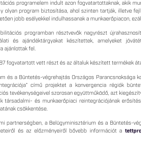
ilitációs programelem indult azon fogvatartottaknak, akik 
y olyan program biztosítása, ahol szinten tartják, illetve 
tően jobb esélyekkel indulhassanak a munkaerőpiacon, ezál
abilitációs programban résztvevők nagyrészt újrahasznos
lati és ajándéktárgyakat készítettek, amelyeket jóvátéte
 ajánlottak fel.
 fogvatartott vett részt és az általuk készített termékek áta
um és a Büntetés-végrehajtás Országos Parancsnoksága konz
integrációja” című projektet a konvergencia régiók bünte
ciós tevékenységeivel szorosan együttműködő, azt kiegészítve 
ak társadalmi- és munkaerőpiaci reintegrációjának erősítés
atának csökkentése.
umi partnerségben, a Belügyminisztérium és a Büntetés-v
leteiről és az előzményeiről bővebb információt a
tettpr