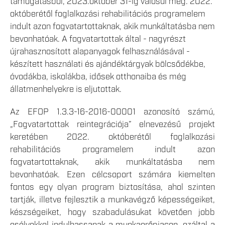
támogatásból, 2023.október 31-ig valósul meg. 2022.
októberétől foglalkozási rehabilitációs programelem
indult azon fogvatartottaknak, akik munkáltatásba nem
bevonhatóak. A fogvatartottak által - nagyrészt
újrahasznosított alapanyagok felhasználásával -
készített használati és ajándéktárgyak bölcsődékbe,
óvodákba, iskolákba, idősek otthonaiba és még
állatmenhelyekre is eljutottak.
Az EFOP 1.3.3-16-2016-00001 azonosító számú,
„Fogvatartottak reintegrációja” elnevezésű projekt
keretében 2022. októberétől foglalkozási
rehabilitációs programelem indult azon
fogvatartottaknak, akik munkáltatásba nem
bevonhatóak. Ezen célcsoport számára kiemelten
fontos egy olyan program biztosítása, ahol szinten
tartják, illetve fejlesztik a munkavégző képességeiket,
készségeiket, hogy szabadulásukat követően jobb