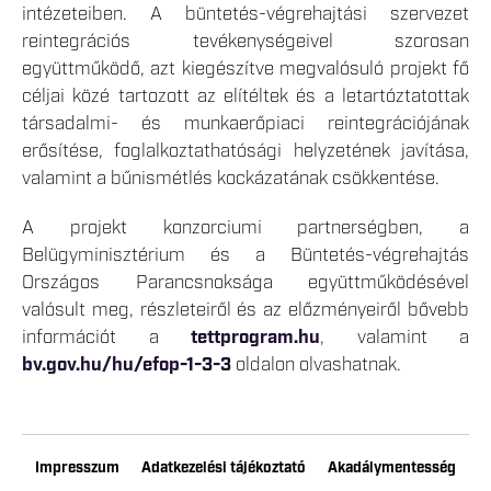
intézeteiben. A büntetés-végrehajtási szervezet
reintegrációs tevékenységeivel szorosan
együttműködő, azt kiegészítve megvalósuló projekt fő
céljai közé tartozott az elítéltek és a letartóztatottak
társadalmi- és munkaerőpiaci reintegrációjának
erősítése, foglalkoztathatósági helyzetének javítása,
valamint a bűnismétlés kockázatának csökkentése.
A projekt konzorciumi partnerségben, a
Belügyminisztérium és a Büntetés-végrehajtás
Országos Parancsnoksága együttműködésével
valósult meg, részleteiről és az előzményeiről bővebb
információt a
tettprogram.hu
, valamint a
bv.gov.hu/hu/efop-1-3-3
oldalon olvashatnak.
Impresszum
Adatkezelési tájékoztató
Akadálymentesség