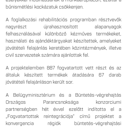
esélyekkel indulhassanak a munkaerőpiacon, ezáltal a
bűnismétlési kockázatuk csökkenjen.
A foglalkozási rehabilitációs programban résztvevők
nagyrészt újrahasznosított alapanyagok
felhasználásával különböző kézműves termékeket,
használati és ajándéktárgyakat készítettek, amelyeket
jóvátételi felajánlás keretében közintézmények, illetve
civil szervezetek számára ajánlottak fel.
A projektelemben 887 fogvatartott vett részt és az
általuk készített termékek átadására 67 darab
jóvátételi felajánláson került sor.
A Belügyminisztérium és a Büntetés-végrehajtás
Országos Parancsnoksága konzorciumi
partnerségben hét évvel ezelőtt indította el a
„Fogvatartottak reintegrációja” című projektet a
konvergencia régiók büntetés-végrehajtási