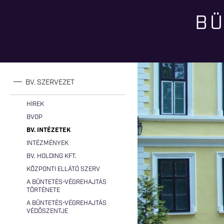
BÜ
Jelenlegi hely
BV. SZERVEZET
HÍREK
BVOP
BV. INTÉZETEK
INTÉZMÉNYEK
BV. HOLDING KFT.
KÖZPONTI ELLÁTÓ SZERV
A BÜNTETÉS-VÉGREHAJTÁS
TÖRTÉNETE
A BÜNTETÉS-VÉGREHAJTÁS
VÉDŐSZENTJE