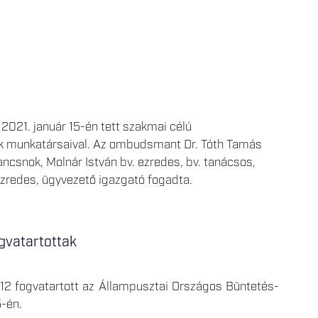
2021. január 15-én tett szakmai célú
nak munkatársaival. Az ombudsmant Dr. Tóth Tamás
ncsnok, Molnár István bv. ezredes, bv. tanácsos,
zredes, ügyvezető igazgató fogadta.
ogvatartottak
12 fogvatartott az Állampusztai Országos Büntetés-
-én.