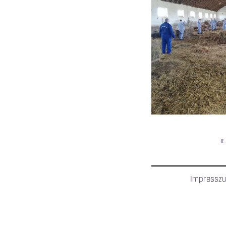
«
OLDALAK
Impressz