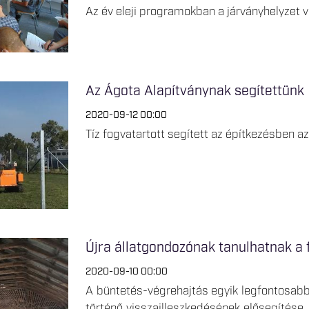
Az év eleji programokban a járványhelyzet vál
Az Ágota Alapítványnak segítettünk
2020-09-12 00:00
Tíz fogvatartott segített az építkezésben a
Újra állatgondozónak tanulhatnak a 
2020-09-10 00:00
A büntetés-végrehajtás egyik legfontosabb 
történő visszailleszkedésének elősegítése