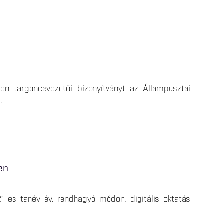
sen targoncavezetői bizonyítványt az Állampusztai
.
en
-es tanév év, rendhagyó módon, digitális oktatás