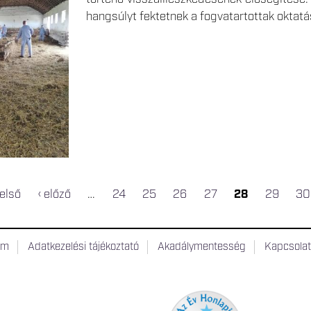
hangsúlyt fektetnek a fogvatartottak oktatá
 első
‹ előző
…
24
25
26
27
28
29
30
um
Adatkezelési tájékoztató
Akadálymentesség
Kapcsola