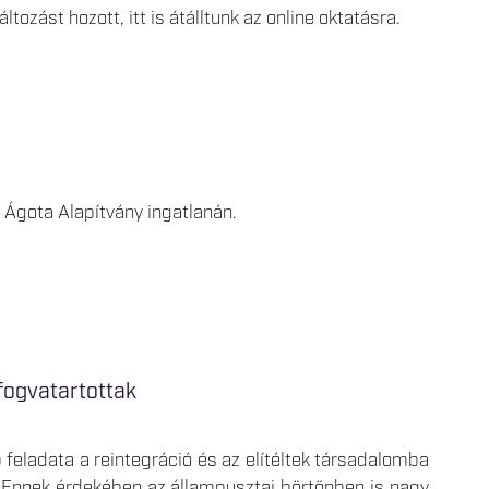
tozást hozott, itt is átálltunk az online oktatásra.
z Ágota Alapítvány ingatlanán.
fogvatartottak
feladata a reintegráció és az elítéltek társadalomba
. Ennek érdekében az állampusztai börtönben is nagy