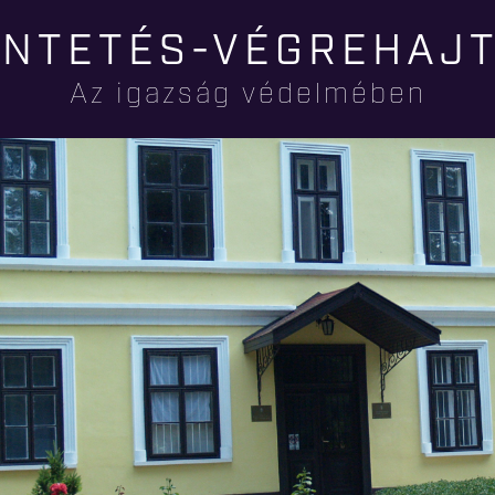
Ugrás a
NTETÉS-VÉGREHAJ
tartalomra
Az igazság védelmében