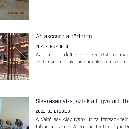
Ablakcsere a körleten
2020-10-02 00:00
Az intézet indult a 2020-as BM energiara
szálláskörlet utólagos homlokzati hőszigete
Sikeresen vizsgáztak a fogvatartott
2020-09-21 00:00
A Váltó-sáv Alapítvány uniós források felh
folyamatosan az Állampusztai Országos Bü