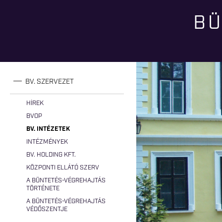
BÜ
Jelenlegi hely
BV. SZERVEZET
HÍREK
BVOP
BV. INTÉZETEK
INTÉZMÉNYEK
BV. HOLDING KFT.
KÖZPONTI ELLÁTÓ SZERV
A BÜNTETÉS-VÉGREHAJTÁS
TÖRTÉNETE
A BÜNTETÉS-VÉGREHAJTÁS
VÉDŐSZENTJE