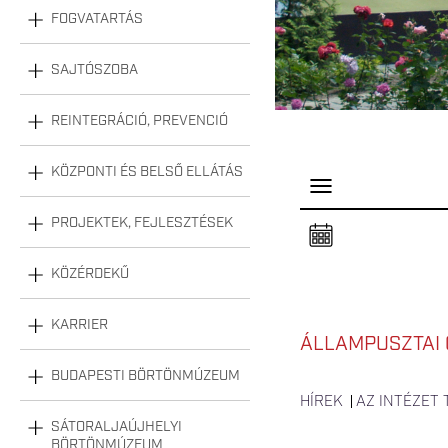
FOGVATARTÁS
SAJTÓSZOBA
REINTEGRÁCIÓ, PREVENCIÓ
KÖZPONTI ÉS BELSŐ ELLÁTÁS
P
a
n
PROJEKTEK, FEJLESZTÉSEK
e
l
n
KÖZÉRDEKŰ
y
i
t
á
KARRIER
s
ÁLLAMPUSZTAI 
a
BUDAPESTI BÖRTÖNMÚZEUM
HÍREK
AZ INTÉZET
SÁTORALJAÚJHELYI
BÖRTÖNMÚZEUM