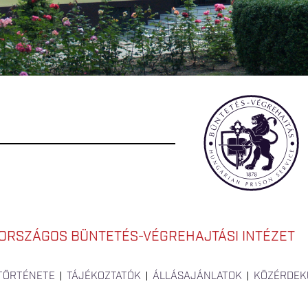
ORSZÁGOS BÜNTETÉS-VÉGREHAJTÁSI INTÉZET
 TÖRTÉNETE
TÁJÉKOZTATÓK
ÁLLÁSAJÁNLATOK
KÖZÉRDEK