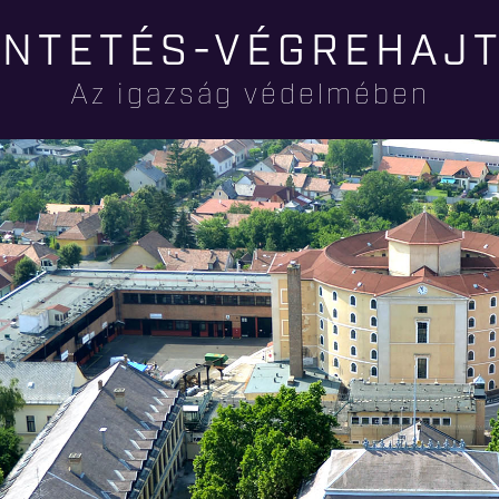
Ugrás a
NTETÉS-VÉGREHAJ
tartalomra
Az igazság védelmében