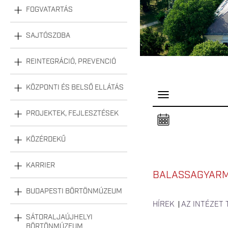
FOGVATARTÁS
SAJTÓSZOBA
REINTEGRÁCIÓ, PREVENCIÓ
KÖZPONTI ÉS BELSŐ ELLÁTÁS
P
a
n
PROJEKTEK, FEJLESZTÉSEK
e
l
n
KÖZÉRDEKŰ
y
i
t
á
KARRIER
s
BALASSAGYARM
a
BUDAPESTI BÖRTÖNMÚZEUM
HÍREK
AZ INTÉZET
SÁTORALJAÚJHELYI
BÖRTÖNMÚZEUM