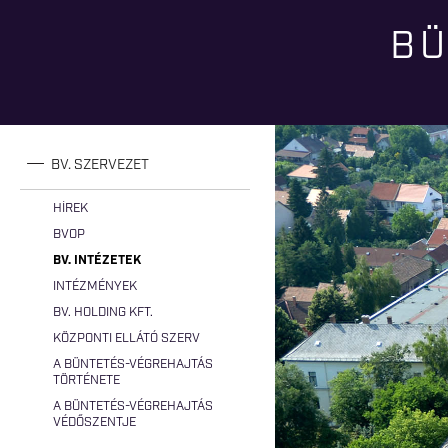
BÜ
Jelenlegi hely
BV. SZERVEZET
HÍREK
BVOP
BV. INTÉZETEK
INTÉZMÉNYEK
BV. HOLDING KFT.
KÖZPONTI ELLÁTÓ SZERV
A BÜNTETÉS-VÉGREHAJTÁS
TÖRTÉNETE
A BÜNTETÉS-VÉGREHAJTÁS
VÉDŐSZENTJE