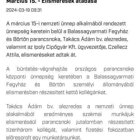
Március 15. - Elismerések átadása
2024-03-19 09:31
A március 15-i nemzeti ünnep alkalmából rendezett
ünnepség keretein belül a Balassagyarmati Fegyház
és Börtön parancsnoka, Takács Ádám bv. alezredes,
valamint az Ipoly Cipőgyár Kft. ügyvezetője, Czellecz
Attila, elismeréseket adtak át.
A büntetés-végrehajtás országos parancsnoka
központi ünnepség keretében a Balassagyarmati
Fegyház és Börtön személyi állományából
elismerésben részesített kettő kollégánkat.
Takács Ádám bv. alezredes a nemzeti ünnep
alakalmából eredményes szakmai munkájuk
elismeréséül parancsnoki jutalomban részesített
tízenhárom kollégát, valamint fizetési fokozatban
előresorolt egy munkatársunkat.