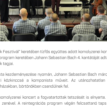
 Fesztivál” keretében tízfős együttes adott komolyzenei k
 program keretében Johann Sebastian Bach 4. kantátáját adta
 tagjai.
ista kezdeményezése nyomán, Johann Sebastian Bach márciu
zi közkinccsé a komponista műveit. Az utánozhatatlan 
rházakban, börtönökben csendülnek fel.
komolyzenei koncert a fogvatartottak tetszését is elnyerte
 zenével. A reintegrációs program végén felcsattanó taps b