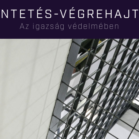
Ugrás a
NTETÉS-VÉGREHAJ
tartalomra
Az igazság védelmében