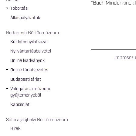
"Bach Mindenkinek F
Toborzás
Álláspályázatok
Budapesti Börtönmúzeum
Küldetésnyilatkozat
Nyilvántartásba vétel
Impressz
Online kiadványok
Online tárlatvezetés
Budapesti tárlat
Válogatás a múzeum
gyűjteményéből
Kapcsolat
Sátoraljaújhelyi Börtönmúzeum
Hírek