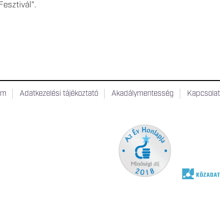
esztivál".
um
Adatkezelési tájékoztató
Akadálymentesség
Kapcsola