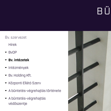
BÜ
Jelenlegi hely
Bv. szervezet
Hírek
BvOP
Bv. intézetek
Intézmények
Bv. Holding Kft.
Központi Ellátó Szerv
A büntetés-végrehajtás története
A büntetés-végrehajtás
védőszentje