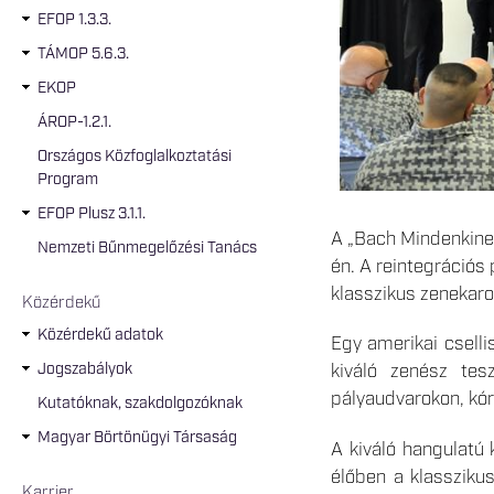
EFOP 1.3.3.
TÁMOP 5.6.3.
EKOP
ÁROP-1.2.1.
Országos Közfoglalkoztatási
Program
EFOP Plusz 3.1.1.
A „Bach Mindenkinek
Nemzeti Bűnmegelőzési Tanács
én. A reintegrációs
klasszikus zenekarok
Közérdekű
Közérdekű adatok
Egy amerikai csell
Jogszabályok
kiváló zenész tes
pályaudvarokon, kó
Kutatóknak, szakdolgozóknak
Magyar Börtönügyi Társaság
A kiváló hangulatú 
élőben a klasszikus
Karrier