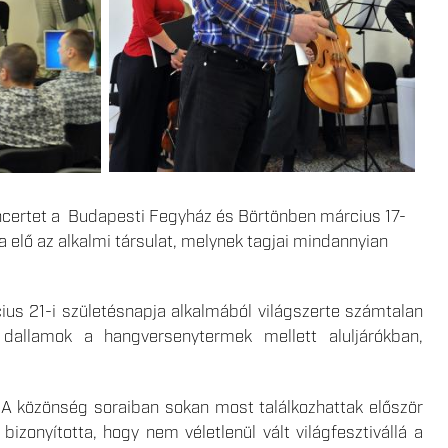
oncertet a Budapesti Fegyház és Börtönben március 17-
 elő az alkalmi társulat, melynek tagjai mindannyian
s 21-i születésnapja alkalmából világszerte számtalan
dallamok a hangversenytermek mellett aluljárókban,
. A közönség soraiban sokan most találkozhattak először
izonyította, hogy nem véletlenül vált világfesztivállá a