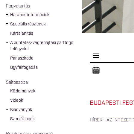
Fogvatartás
Hasznos információk
Speciális részlegek
Kártalanítás
A büntetés-végrehajtási pártfogó
felügyelet
P
Panasziroda
a
n
Ügyfélfogadás
e
l
n
Sajtószoba
y
i
Közlemények
t
á
Videók
s
BUDAPESTI FEG
a
Kiadványok
Szerzői jogok
HÍREK
AZ INTÉZET