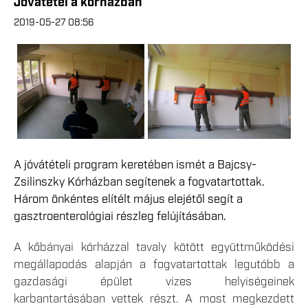
Jóvátétel a kórházban
2019-05-27 08:56
A jóvátételi program keretében ismét a Bajcsy-
Zsilinszky Kórházban segítenek a fogvatartottak.
Három önkéntes elítélt május elejétől segít a
gasztroenterológiai részleg felújításában.
A kőbányai kórházzal tavaly kötött együttműködési
megállapodás alapján a fogvatartottak legutóbb a
gazdasági épület vizes helyiségeinek
karbantartásában vettek részt. A most megkezdett