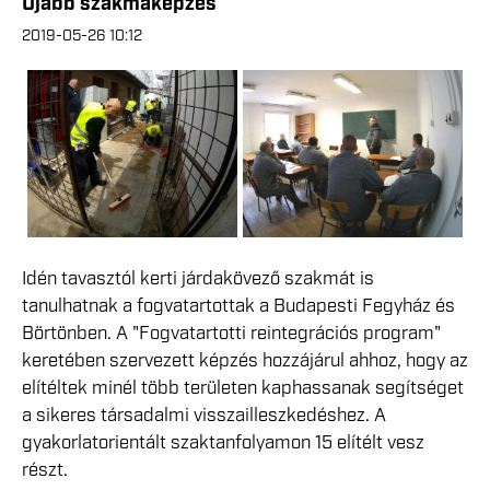
Újabb szakmaképzés
2019-05-26 10:12
Idén tavasztól kerti járdakövező szakmát is
tanulhatnak a fogvatartottak a Budapesti Fegyház és
Börtönben. A "Fogvatartotti reintegrációs program"
keretében szervezett képzés hozzájárul ahhoz, hogy az
elítéltek minél több területen kaphassanak segítséget
a sikeres társadalmi visszailleszkedéshez. A
gyakorlatorientált szaktanfolyamon 15 elítélt vesz
részt.