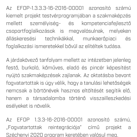
Az EFOP-1.3.3.3-16-2016-00001 azonosító számú
kiemelt projekt testvérprogramjában a szakmaképzés
mellett személyiség- és kompetenciafejlesztő
csoportfoglalkozások is megvalósulnak, melyeken
álláskeresési technikákkal, munkaerőpiaci és
foglalkozási ismeretekkel bővül az elítéltek tudása.
A járdakövező tanfolyam mellett az intézetben jelenleg
festő, burkoló, kőműves, eladó és pincér képesítést
nyújtó szakmaképzések zajlanak. Az oktatásba bevont
fogvatartottak is úgy vélik, hogy a tanulási lehetőségek
nemcsak a börtönévek hasznos eltöltését segítik elő,
hanem a társadalomba történő visszailleszkedési
esélyeket is növelik.
Az EFOP 1.3.3-16-2016-00001 azonosító számú,
„Fogvatartottak reintegrációja” című projekt a
Széchenyi 2020 program keretében valósul meg.