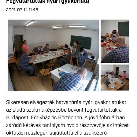
Fogvatartottak nyári gyakorlata
2021-07-14 11:48
Sikeresen elvégezték hatvanórás nyári gyakorlatukat
az eladó szakmaképzésbe bevont fogvatartottak a
Budapesti Fegyház és Börtönben. A jövő februárban
záródó kétéves tanfolyam nyolc résztvevője az intézet
oktatási részlegén sajátította el a szakszerű