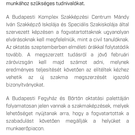
munkához szükséges tudnivalókat.
A Budapesti Komplex Szakképzési Centrum Mándy
Iván Szakképző Iskolája és Speciális Szakiskolája által
szervezett képzésen a fogvatartottaknak ugyanolyan
elvárásoknak kell megfelelniük, mint a civil tanulóknak.
Az oktatás szeptemberben elméleti órákkal folytatódik
tovább. A megszerzett tudásról a jövő februári
záróvizsgán kell majd számot adni, melynek
eredményes teljesítését követően az elítéltek kézhez
vehetik az új szakma megszerzését igazoló
bizonyítványokat.
A Budapesti Fegyház és Börtön oktatási palettáján
folyamatosan jelen vannak a szakmaképzések, melyek
lehetőséget nyújtanak arra, hogy a fogvatartottak a
szabadulást követően megállják a helyüket a
munkaerőpiacon.