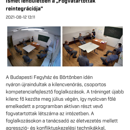
Ismét lendületben a „Fogvatartottak
reintegrációja”
2021-08-12 13:11
A Budapesti Fegyház és Börtönben idén
nyáron újraindultak a kilencvenórás, csoportos
kompetenciafejlesztő foglalkozások. A tréninget újabb
kilenc fő kezdte meg július végén, így nyolcvan fölé
emelkedett a programban aktívan részt vevő
fogvatartottak létszáma az intézetben. A
foglalkozásokon a tanácsadó az életvezetés mellett
agresszió- és konfliktuskezelési technikákkal,