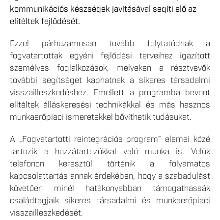
kommunikációs készségek javításával segíti elő az
elítéltek fejlődését.
Ezzel párhuzamosan tovább folytatódnak a
fogvatartottak egyéni fejlődési terveihez igazított
személyes foglalkozások, melyeken a résztvevők
további segítséget kaphatnak a sikeres társadalmi
visszailleszkedéshez. Emellett a programba bevont
elítéltek álláskeresési technikákkal és más hasznos
munkaerőpiaci ismeretekkel bővíthetik tudásukat.
A „Fogvatartotti reintegrációs program” elemei közé
tartozik a hozzátartozókkal való munka is. Velük
telefonon keresztül történik a folyamatos
kapcsolattartás annak érdekében, hogy a szabadulást
követően minél hatékonyabban támogathassák
családtagjaik sikeres társadalmi és munkaerőpiaci
visszailleszkedését.