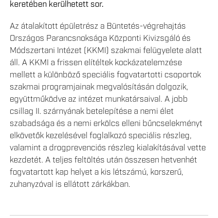
keretében kerülhetett sor.
Az átalakított épületrész a Büntetés-végrehajtás
Országos Parancsnoksága Központi Kivizsgáló és
Módszertani Intézet (KKMI) szakmai felügyelete alatt
áll. A KKMI a frissen elítéltek kockázatelemzése
mellett a különböző speciális fogvatartotti csoportok
szakmai programjainak megvalósításán dolgozik,
együttműködve az intézet munkatársaival. A jobb
csillag II. szárnyának betelepítése a nemi élet
szabadsága és a nemi erkölcs elleni bűncselekményt
elkövetők kezelésével foglalkozó speciális részleg,
valamint a drogprevenciós részleg kialakításával vette
kezdetét. A teljes feltöltés után összesen hetvenhét
fogvatartott kap helyet a kis létszámú, korszerű,
zuhanyzóval is ellátott zárkákban.