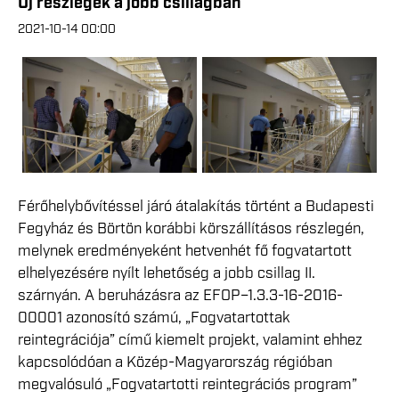
Új részlegek a jobb csillagban
2021-10-14 00:00
Férőhelybővítéssel járó átalakítás történt a Budapesti
Fegyház és Börtön korábbi körszállításos részlegén,
melynek eredményeként hetvenhét fő fogvatartott
elhelyezésére nyílt lehetőség a jobb csillag II.
szárnyán. A beruházásra az EFOP–1.3.3-16-2016-
00001 azonosító számú, „Fogvatartottak
reintegrációja” című kiemelt projekt, valamint ehhez
kapcsolódóan a Közép-Magyarország régióban
megvalósuló „Fogvatartotti reintegrációs program”