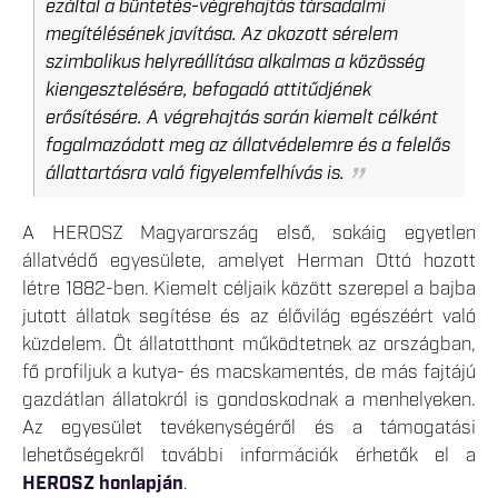
ezáltal a büntetés-végrehajtás társadalmi
megítélésének javítása. Az okozott sérelem
szimbolikus helyreállítása alkalmas a közösség
kiengesztelésére, befogadó attitűdjének
erősítésére. A végrehajtás során kiemelt célként
fogalmazódott meg az állatvédelemre és a felelős
állattartásra való figyelemfelhívás is.
A HEROSZ Magyarország első, sokáig egyetlen
állatvédő egyesülete, amelyet Herman Ottó hozott
létre 1882-ben. Kiemelt céljaik között szerepel a bajba
jutott állatok segítése és az élővilág egészéért való
küzdelem. Öt állatotthont működtetnek az országban,
fő profiljuk a kutya- és macskamentés, de más fajtájú
gazdátlan állatokról is gondoskodnak a menhelyeken.
Az egyesület tevékenységéről és a támogatási
lehetőségekről további információk érhetők el a
HEROSZ honlapján
.