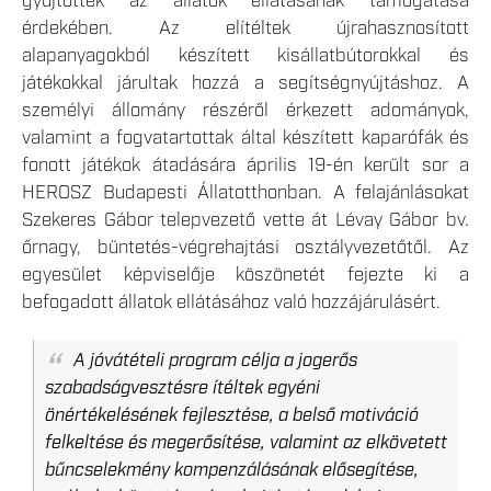
gyűjtöttek az állatok ellátásának támogatása
érdekében. Az elítéltek újrahasznosított
alapanyagokból készített kisállatbútorokkal és
játékokkal járultak hozzá a segítségnyújtáshoz. A
személyi állomány részéről érkezett adományok,
valamint a fogvatartottak által készített kaparófák és
fonott játékok átadására április 19-én került sor a
HEROSZ Budapesti Állatotthonban. A felajánlásokat
Szekeres Gábor telepvezető vette át Lévay Gábor bv.
őrnagy, büntetés-végrehajtási osztályvezetőtől. Az
egyesület képviselője köszönetét fejezte ki a
befogadott állatok ellátásához való hozzájárulásért.
A jóvátételi program célja a jogerős
szabadságvesztésre ítéltek egyéni
önértékelésének fejlesztése, a belső motiváció
felkeltése és megerősítése, valamint az elkövetett
bűncselekmény kompenzálásának elősegítése,