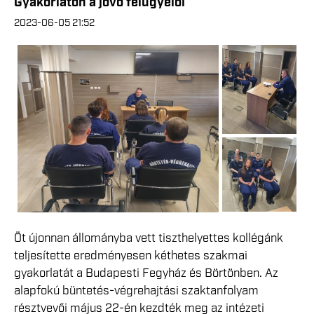
Gyakorlaton a jövő felügyelői
2023-06-05 21:52
Öt újonnan állományba vett tiszthelyettes kollégánk
teljesítette eredményesen kéthetes szakmai
gyakorlatát a Budapesti Fegyház és Börtönben. Az
alapfokú büntetés-végrehajtási szaktanfolyam
résztvevői május 22-én kezdték meg az intézeti