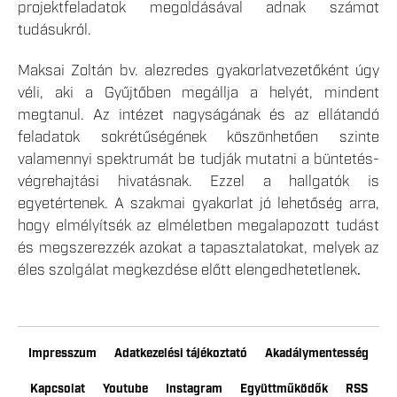
projektfeladatok megoldásával adnak számot
tudásukról.
Maksai Zoltán bv. alezredes gyakorlatvezetőként úgy
véli, aki a Gyűjtőben megállja a helyét, mindent
megtanul. Az intézet nagyságának és az ellátandó
feladatok sokrétűségének köszönhetően szinte
valamennyi spektrumát be tudják mutatni a büntetés-
végrehajtási hivatásnak. Ezzel a hallgatók is
egyetértenek. A szakmai gyakorlat jó lehetőség arra,
hogy elmélyítsék az elméletben megalapozott tudást
és megszerezzék azokat a tapasztalatokat, melyek az
éles szolgálat megkezdése előtt elengedhetetlenek
.
Impresszum
Adatkezelési tájékoztató
Akadálymentesség
Kapcsolat
Youtube
Instagram
Együttműködők
RSS