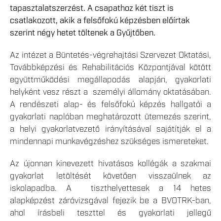
tapasztalatszerzést. A csapathoz két tiszt is
csatlakozott, akik a felsőfokú képzésben előírtak
szerint négy hetet töltenek a Gyűjtőben.
Az intézet a Büntetés-végrehajtási Szervezet Oktatási,
Továbbképzési és Rehabilitációs Központjával kötött
együttműködési megállapodás alapján, gyakorlati
helyként vesz részt a személyi állomány oktatásában.
A rendészeti alap- és felsőfokú képzés hallgatói a
gyakorlati naplóban meghatározott ütemezés szerint,
a helyi gyakorlatvezető irányításával sajátítják el a
mindennapi munkavégzéshez szükséges ismereteket.
Az újonnan kinevezett hivatásos kollégák a szakmai
gyakorlat letöltését követően visszaülnek az
iskolapadba. A tiszthelyettesek a 14 hetes
alapképzést záróvizsgával fejezik be a BVOTRK-ban,
ahol írásbeli teszttel és gyakorlati jellegű