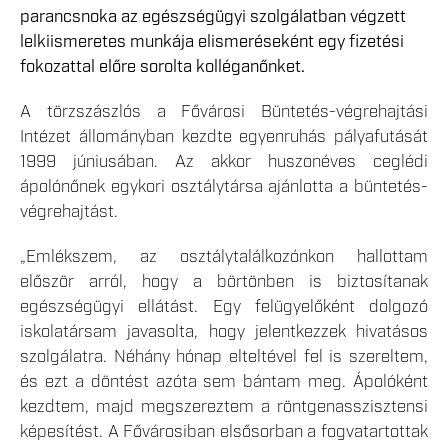
parancsnoka az egészségügyi szolgálatban végzett
lelkiismeretes munkája elismeréseként egy fizetési
fokozattal előre sorolta kolléganőnket.
A törzszászlós a Fővárosi Büntetés-végrehajtási
Intézet állományban kezdte egyenruhás pályafutását
1999 júniusában. Az akkor huszonéves ceglédi
ápolónőnek egykori osztálytársa ajánlotta a büntetés-
végrehajtást.
„Emlékszem, az osztálytalálkozónkon hallottam
először arról, hogy a börtönben is biztosítanak
egészségügyi ellátást. Egy felügyelőként dolgozó
iskolatársam javasolta, hogy jelentkezzek hivatásos
szolgálatra. Néhány hónap elteltével fel is szereltem,
és ezt a döntést azóta sem bántam meg. Ápolóként
kezdtem, majd megszereztem a röntgenasszisztensi
képesítést. A Fővárosiban elsősorban a fogvatartottak