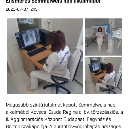
Elismerés Semmelweis nap alkalmából
2023-07-07 12:15
Magasabb szintű jutalmat kapott Semmelweis nap
alkalmából Kovács-Szuda Regina c. bv. törzszászlós, a
II. Agglomerációs Központ Budapesti Fegyház és
Börtön szakápolója. A büntetés-végrehajtás országos