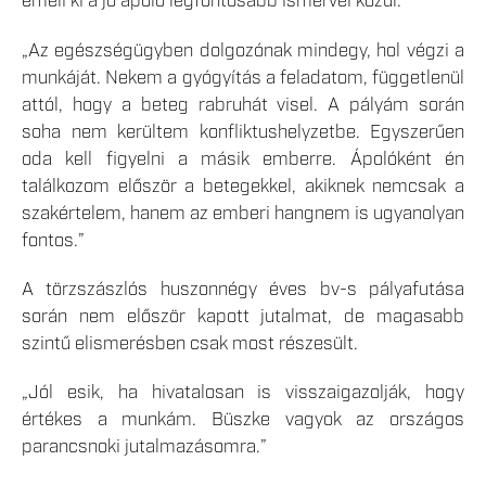
emeli ki a jó ápoló legfontosabb ismérvei közül.
„Az egészségügyben dolgozónak mindegy, hol végzi a
munkáját. Nekem a gyógyítás a feladatom, függetlenül
attól, hogy a beteg rabruhát visel. A pályám során
soha nem kerültem konfliktushelyzetbe. Egyszerűen
oda kell figyelni a másik emberre. Ápolóként én
találkozom először a betegekkel, akiknek nemcsak a
szakértelem, hanem az emberi hangnem is ugyanolyan
fontos.”
A törzszászlós huszonnégy éves bv-s pályafutása
során nem először kapott jutalmat, de magasabb
szintű elismerésben csak most részesült.
„Jól esik, ha hivatalosan is visszaigazolják, hogy
értékes a munkám. Büszke vagyok az országos
parancsnoki jutalmazásomra.”