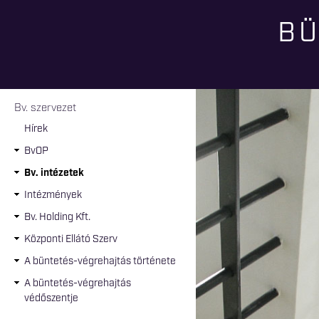
BÜ
Jelenlegi hely
Bv. szervezet
Hírek
BvOP
Bv. intézetek
Intézmények
Bv. Holding Kft.
Központi Ellátó Szerv
A büntetés-végrehajtás története
A büntetés-végrehajtás
védőszentje