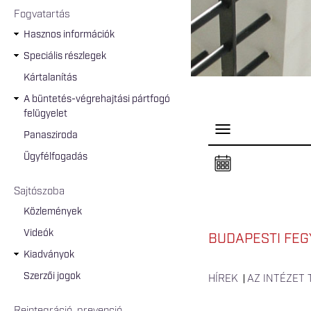
Fogvatartás
Hasznos információk
Speciális részlegek
Kártalanítás
A büntetés-végrehajtási pártfogó
felügyelet
P
Panasziroda
a
n
Ügyfélfogadás
e
l
n
Sajtószoba
y
i
Közlemények
t
á
Videók
s
BUDAPESTI FEG
a
Kiadványok
Szerzői jogok
HÍREK
AZ INTÉZET