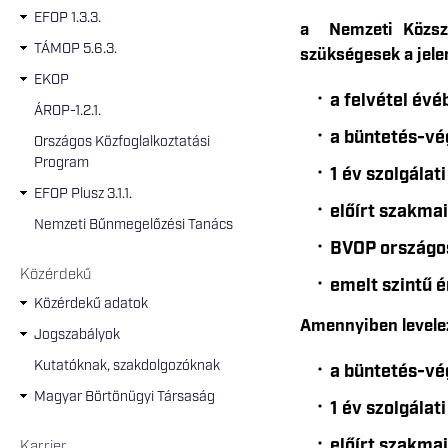
EFOP 1.3.3.
a Nemzeti Közszol
TÁMOP 5.6.3.
szükségesek a jele
EKOP
a felvétel évé
ÁROP-1.2.1.
a büntetés-vé
Országos Közfoglalkoztatási
Program
1 év szolgálati
EFOP Plusz 3.1.1.
előírt szakmai
Nemzeti Bűnmegelőzési Tanács
BVOP országos
Közérdekű
emelt szintű é
Közérdekű adatok
Amennyiben levelező
Jogszabályok
Kutatóknak, szakdolgozóknak
a büntetés-vé
Magyar Börtönügyi Társaság
1 év szolgálati
előírt szakmai
Karrier