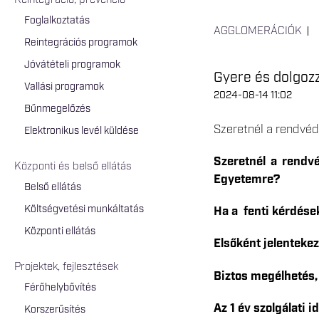
Reintegráció, prevenció
Foglalkoztatás
AGGLOMERÁCIÓK
Reintegrációs programok
Jóvátételi programok
Gyere és dolgozz
Vallási programok
2024-08-14 11:02
Bűnmegelőzés
Szeretnél a rendvéd
Elektronikus levél küldése
Szeretnél a rendvé
Központi és belső ellátás
Egyetemre?
Belső ellátás
Költségvetési munkáltatás
Ha a fenti kérdések
Központi ellátás
Elsőként jelentekez
Projektek, fejlesztések
Biztos megélhetés,
Férőhelybővítés
Az 1 év szolgálati 
Korszerűsítés