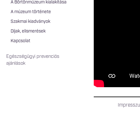
A Börtönmúzeum kialakítása
A múzeum története
Szakmai kiadványok
Díjak, elismerések
Kapcsolat
Egészségügyi prevenciós
ajánlások
Impressz