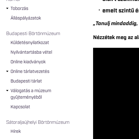
Toborzás
emelt szintű é
Álláspályázatok
„Tanulj mindaddig,
Budapesti Börtönmúzeum
Nézzétek meg az al
Küldetésnyilatkozat
Nyilvántartásba vétel
Online kiadványok
Online tárlatvezetés
Budapesti tárlat
Válogatás a múzeum
gyűjteményéből
Kapcsolat
Sátoraljaújhelyi Börtönmúzeum
Hírek