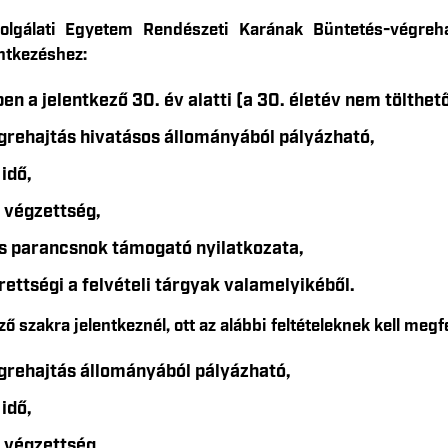
gálati Egyetem Rendészeti Karának Büntetés-végrehajt
ntkezéshez:
ben a jelentkező 30. év alatti (a 30. életév nem tölthető
grehajtás hivatásos állományából pályázható,
 idő,
 végzettség,
 parancsnok támogató nyilatkozata,
rettségi a felvételi tárgyak valamelyikéből.
 szakra jelentkeznél, ott az alábbi feltételeknek kell megfe
grehajtás állományából pályázható,
 idő,
 végzettség,