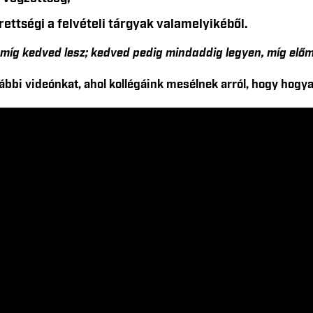
rettségi a felvételi tárgyak valamelyikéből.
 míg kedved lesz; kedved pedig mindaddig legyen, míg előm
ábbi videónkat, ahol kollégáink mesélnek arról, hogy hogya