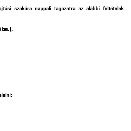
ási szakára nappali tagozatra az alábbi feltételek
 be.),
lelni: