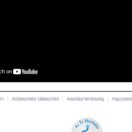
um
Adatkezelési tájékoztató
Akadálymentesség
Kapcsola