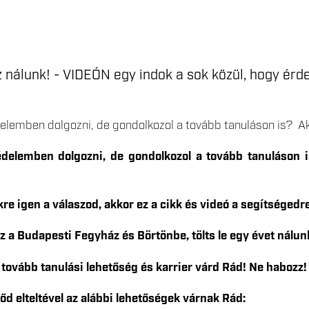
 nálunk! - VIDEÓN egy indok a sok közül, hogy ér
elemben dolgozni, de gondolkozol a tovább tanuláson is? Ak
delemben dolgozni, de gondolkozol a tovább tanuláson is
re igen a válaszod, akkor ez a cikk és videó a segítségedre
z a Budapesti Fegyház és Börtönbe, tölts le egy évet nálu
 tovább tanulási lehetőség és karrier várd Rád! Ne habozz
időd elteltével az alábbi lehetőségek várnak Rád: