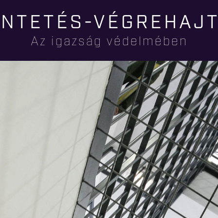
Ugrás a
NTETÉS-VÉGREHAJ
tartalomra
Az igazság védelmében