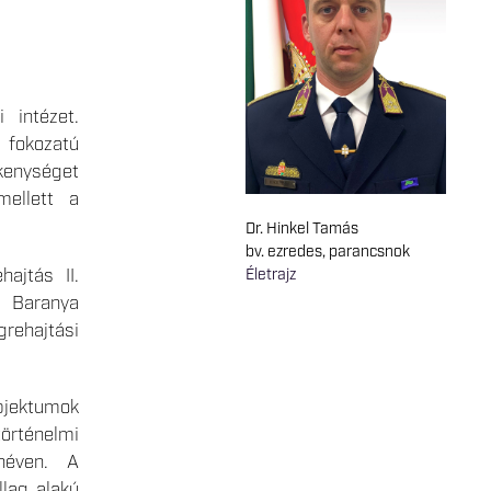
 intézet.
fokozatú
enységet
mellett a
Dr. Hinkel Tamás
bv. ezredes, parancsnok
ajtás II.
Életrajz
a Baranya
rehajtási
objektumok
rténelmi
néven. A
llag alakú