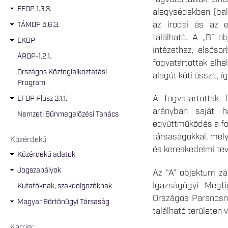
EFOP 1.3.3.
alegységekben (bal 
az irodai és az e
TÁMOP 5.6.3.
található. A „B” o
EKOP
intézethez, elsőso
ÁROP-1.2.1.
fogvatartottak elh
Országos Közfoglalkoztatási
alagút köti össze, íg
Program
A fogvatartottak 
EFOP Plusz 3.1.1.
arányban saját 
Nemzeti Bűnmegelőzési Tanács
együttműködés a fog
társaságokkal, mely
Közérdekű
és kereskedelmi tev
Közérdekű adatok
Jogszabályok
Az "A" objektum zár
Igazságügyi Megfi
Kutatóknak, szakdolgozóknak
Országos Parancsno
Magyar Börtönügyi Társaság
található területen
Karrier