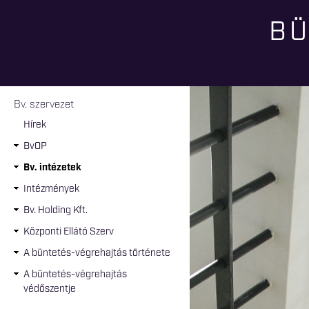
BÜ
Jelenlegi hely
Bv. szervezet
Hírek
BvOP
Bv. intézetek
Intézmények
Bv. Holding Kft.
Központi Ellátó Szerv
A büntetés-végrehajtás története
A büntetés-végrehajtás
védőszentje