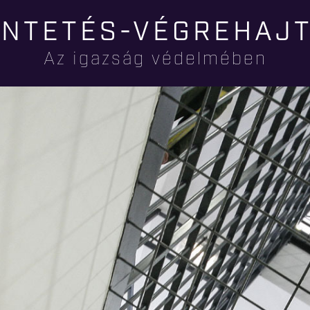
Ugrás a
NTETÉS-VÉGREHAJ
tartalomra
Az igazság védelmében