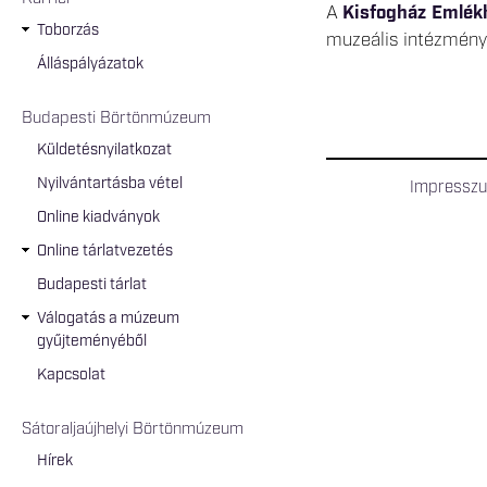
A
Kisfogház Emlék
Toborzás
muzeális intézmény
Álláspályázatok
Budapesti Börtönmúzeum
Küldetésnyilatkozat
Nyilvántartásba vétel
Impressz
Online kiadványok
Online tárlatvezetés
Budapesti tárlat
Válogatás a múzeum
gyűjteményéből
Kapcsolat
Sátoraljaújhelyi Börtönmúzeum
Hírek