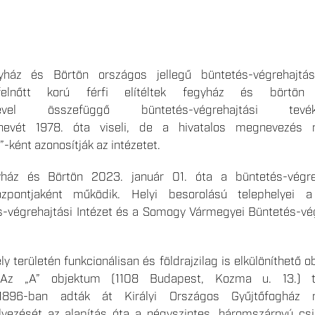
áz és Börtön országos jellegű büntetés-végrehajtási
 felnőtt korú férfi elítéltek fegyház és börtön 
ésével összefüggő büntetés-végrehajtási tevék
 nevét 1978. óta viseli, de a hivatalos megnevezés 
-ként azonosítják az intézetet.
áz és Börtön 2023. január 01. óta a büntetés-végreh
zpontjaként működik. Helyi besorolású telephelyei 
-végrehajtási Intézet és a Somogy Vármegyei Büntetés-vég
y területén funkcionálisan és földrajzilag is elkülöníthető 
 Az „A” objektum (1108 Budapest, Kozma u. 13.) tö
 1896-ban adták át Királyi Országos Gyűjtőfogház 
elyezését az alapítás óta a négyszintes, háromszárnyú csi