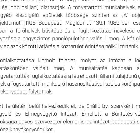
és jobb csillag) biztosítják. A fogvatartotti munkahelyek, a
gyéb kiszolgáló épületek többsége szintén az „A” ob
bjektumot (1108 Budapest, Maglódi út 139.) 1989-ben csa
rban a férőhelyek bővítése és a foglalkoztatás növelése c
elyezése a négyszintes panelépületben valósul meg. A két 
y az azok közötti átjárás a közterület érintése nélkül történik.
foglalkoztatása kiemelt feladat, melyet az intézet a l
hatáskörében valósít meg. A munkáltatás kapcsán s
vatartottak foglalkoztatására létrehozott, állami tulajdonú
ek a fogvatartotti munkaerő hasznosításával széles körű ipa
ékenységet folytatnak.
t területén belül helyezkedik el, de önálló bv. szervként 
gyelő és Elmegyógyító Intézet. Emellett a Büntetés-vé
ksága egyes szervezetei elemei is az intézet budapesti s
 végzik tevékenységüket.