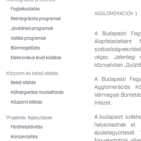
Reintegráció, prevenció
Foglalkoztatás
AGGLOMERÁCIÓK
Reintegrációs programok
Jóvátételi programok
A Budapesti Fegyh
Vallási programok
Alapfeladatként
Bűnmegelőzés
szabadságveszt
végez. Jelenlegi
Elektronikus levél küldése
köznyelvben „Gyűjtő”
Központi és belső ellátás
A Budapesti Fegyh
Belső ellátás
Agglomerációs Kö
Költségvetési munkáltatás
Vármegyei Büntetés
Központi ellátás
Intézet..
A budapesti székhel
Projektek, fejlesztések
helyezkednek el.
Férőhelybővítés
épületegyüttesét
Korszerűsítés
fogvatartottak elh