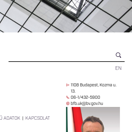
EN
1108 Budapest, Kozma u.
13.
06-1/432-5900
bfb.uk@bv.gov.hu
Ű ADATOK
KAPCSOLAT