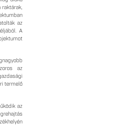
 raktárak,
jektumban
tolták az
éljából. A
objektumot
egnagyobb
zoros az
 gazdasági
ri termelő
működik az
grehajtás
zékhelyén