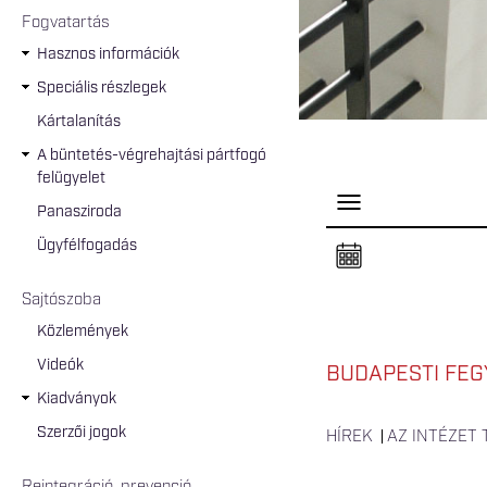
Fogvatartás
Hasznos információk
Speciális részlegek
Kártalanítás
A büntetés-végrehajtási pártfogó
felügyelet
P
Panasziroda
a
n
Ügyfélfogadás
e
l
n
Sajtószoba
y
i
Közlemények
t
á
Videók
s
BUDAPESTI FEG
a
Kiadványok
Szerzői jogok
HÍREK
AZ INTÉZET