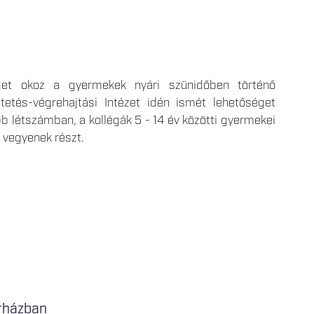
get okoz a gyermekek nyári szünidőben történő
etés-végrehajtási Intézet idén ismét lehetőséget
bb létszámban, a kollégák 5 - 14 év közötti gyermekei
 vegyenek részt.
órházban