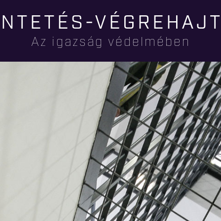
Ugrás a
NTETÉS-VÉGREHAJ
tartalomra
Az igazság védelmében