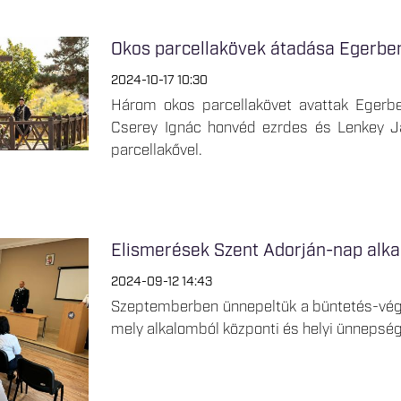
Okos parcellakövek átadása Egerbe
2024-10-17 10:30
Három okos parcellakövet avattak Egerbe
Cserey Ignác honvéd ezrdes és Lenkey J
parcellakővel.
Elismerések Szent Adorján-nap alk
2024-09-12 14:43
Szeptemberben ünnepeltük a büntetés-végr
mely alkalomból központi és helyi ünnepség