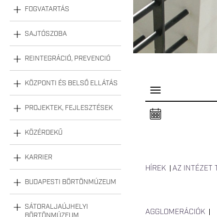
FOGVATARTÁS
SAJTÓSZOBA
REINTEGRÁCIÓ, PREVENCIÓ
KÖZPONTI ÉS BELSŐ ELLÁTÁS
P
a
n
PROJEKTEK, FEJLESZTÉSEK
e
l
n
KÖZÉRDEKŰ
y
i
t
á
KARRIER
s
HÍREK
AZ INTÉZET
a
BUDAPESTI BÖRTÖNMÚZEUM
SÁTORALJAÚJHELYI
AGGLOMERÁCIÓK
BÖRTÖNMÚZEUM