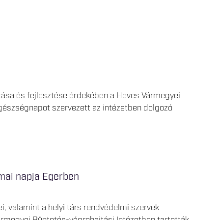
tása és fejlesztése érdekében a Heves Vármegyei
egészségnapot szervezett az intézetben dolgozó
kmai napja Egerben
i, valamint a helyi társ rendvédelmi szervek
rmegyei Büntetés-végrehajtási Intézetben tartották