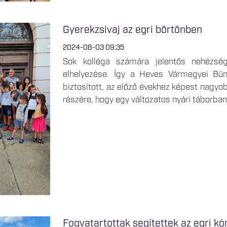
Gyerekzsivaj az egri börtönben
2024-08-03 09:35
Sok kolléga számára jelentős nehézsé
elhelyezése. Így a Heves Vármegyei Bünt
biztosított, az előző évekhez képest nagyo
részére, hogy egy változatos nyári táborban
Fogvatartottak segítettek az egri k