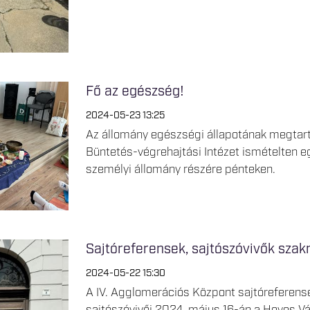
Fő az egészség!
2024-05-23 13:25
Az állomány egészségi állapotának megtar
Büntetés-végrehajtási Intézet ismételten 
személyi állomány részére pénteken.
Sajtóreferensek, sajtószóvivők sza
2024-05-22 15:30
A IV. Agglomerációs Központ sajtóreferense
sajtószóvivői 2024. május 16-án a Heves Vá