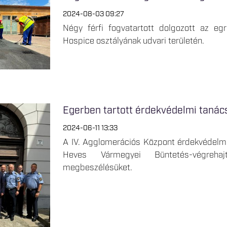
2024-08-03 09:27
Négy férfi fogvatartott dolgozott az eg
Hospice osztályának udvari területén.
Egerben tartott érdekvédelmi tanác
2024-06-11 13:33
A IV. Agglomerációs Központ érdekvédelmi
Heves Vármegyei Büntetés-végrehaj
megbeszélésüket.