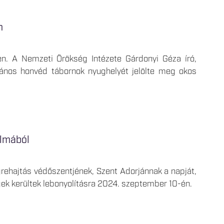
n
n. A Nemzeti Örökség Intézete Gárdonyi Géza író,
ános honvéd tábornok nyughelyét jelölte meg okos
almából
ehajtás védőszentjének, Szent Adorjánnak a napját,
ek kerültek lebonyolításra 2024. szeptember 10-én.