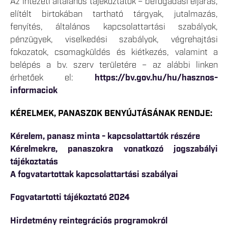
Az intézeti általános tájékoztatók – befogadási eljárás,
elítélt birtokában tartható tárgyak, jutalmazás,
fenyítés, általános kapcsolattartási szabályok,
pénzügyek, viselkedési szabályok, végrehajtási
fokozatok, csomagküldés és kiétkezés, valamint a
belépés a bv. szerv területére – az alábbi linken
érhetőek el:
https://bv.gov.hu/hu/hasznos-
informaciok
KÉRELMEK, PANASZOK BENYÚJTÁSÁNAK RENDJE:
Kérelem, panasz minta - kapcsolattartók részére
Kérelmekre, panaszokra vonatkozó jogszabályi
tájékoztatás
A fogvatartottak kapcsolattartási szabályai
Fogvatartotti tájékoztató 2024
Hirdetmény reintegrációs programokról