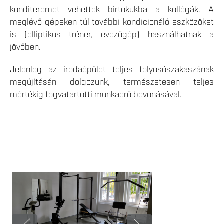
konditeremet vehettek birtokukba a kollégák. A
meglévő gépeken túl további kondicionáló eszközöket
is (elliptikus tréner, evezőgép) használhatnak a
jövőben.
Jelenleg az irodaépület teljes folyosószakaszának
megújításán dolgozunk, természetesen teljes
mértékig fogvatartotti munkaerő bevonásával.