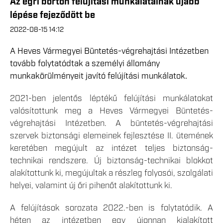
Az egri börtön felújítási munkálatainak újabb
lépése fejeződött be
2022-08-15 14:12
A Heves Vármegyei Büntetés-végrehajtási Intézetben
tovább folytatódtak a személyi állomány
munkakörülményeit javító felújítási munkálatok.
2021-ben jelentős léptékű felújítási munkálatokat
valósítottunk meg a Heves Vármegyei Büntetés-
végrehajtási Intézetben. A büntetés-végrehajtási
szervek biztonsági elemeinek fejlesztése II. ütemének
keretében megújult az intézet teljes biztonság-
technikai rendszere. Új biztonság-technikai blokkot
alakítottunk ki, megújultak a részleg folyosói, szolgálati
helyei, valamint új őri pihenőt alakítottunk ki.
A felújítások sorozata 2022.-ben is folytatódik. A
héten az intézetben egy újonnan kialakított