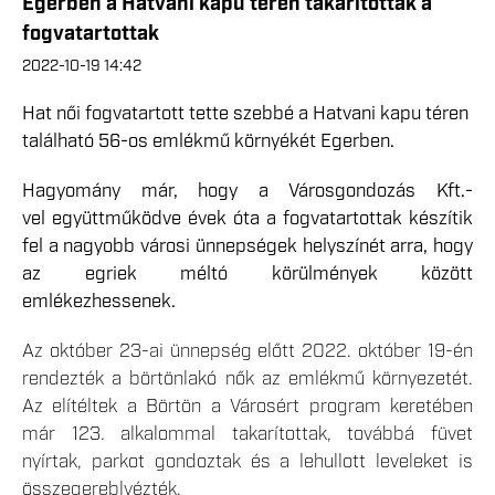
Egerben a Hatvani kapu téren takarítottak a
fogvatartottak
2022-10-19 14:42
Hat női fogvatartott tette szebbé a Hatvani kapu téren
található 56-os emlékmű környékét Egerben.
Hagyomány már, hogy a Városgondozás Kft.-
vel együttműködve évek óta a fogvatartottak készítik
fel a nagyobb városi ünnepségek helyszínét arra, hogy
az egriek méltó körülmények között
emlékezhessenek.
Az október 23-ai ünnepség előtt 2022. október 19-én
rendezték a börtönlakó nők az emlékmű környezetét.
Az elítéltek a Börtön a Városért program keretében
már 123. alkalommal takarítottak, továbbá füvet
nyírtak, parkot gondoztak és a lehullott leveleket is
összegereblyézték.