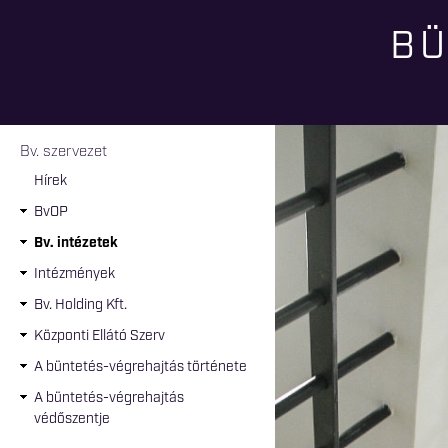
BÜ
Jelenlegi hely
Bv. szervezet
Hírek
BvOP
Bv. intézetek
Intézmények
Bv. Holding Kft.
Központi Ellátó Szerv
A büntetés-végrehajtás története
A büntetés-végrehajtás
védőszentje