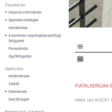
Fogvatartás
Hasznos információk
Speciális részlegek
Kártalanítás
A büntetés-végrehajtási pártfogó
felügyelet
P
Panasziroda
a
n
Ügyfélfogadás
e
l
n
Sajtószoba
y
i
Közlemények
t
á
Videók
s
FIATALKORÚAK B
a
Kiadványok
Szerzői jogok
HÍREK
AZ INTÉZET