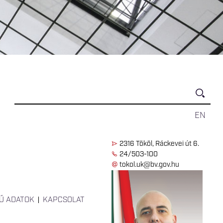
EN
2316 Tököl, Ráckevei út 6.
24/503-100
tokol.uk@bv.gov.hu
Ű ADATOK
KAPCSOLAT