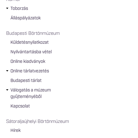
Toborzás
Álláspályázatok
Budapesti Börtönmúzeum
Küldetésnyilatkozat
Nyilvántartásba vétel
Online kiadványok
Online tárlatvezetés
Budapesti tárlat
Válogatás a múzeum
gyűjteményéből
Kapcsolat
Sátoraljaújhelyi Börtönmúzeum
Hírek