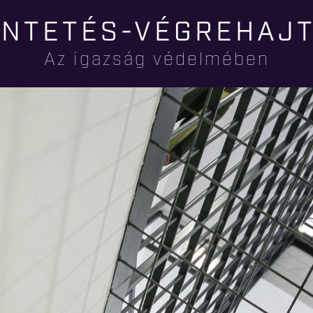
Ugrás a
NTETÉS-VÉGREHAJ
tartalomra
Az igazság védelmében