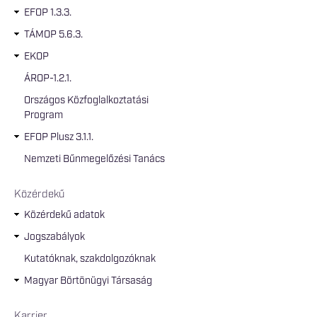
EFOP 1.3.3.
TÁMOP 5.6.3.
EKOP
ÁROP-1.2.1.
Országos Közfoglalkoztatási
Program
EFOP Plusz 3.1.1.
Nemzeti Bűnmegelőzési Tanács
Közérdekű
Közérdekű adatok
Jogszabályok
Kutatóknak, szakdolgozóknak
Magyar Börtönügyi Társaság
Karrier