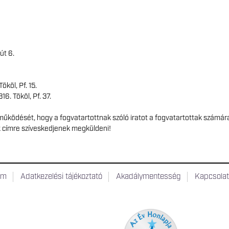
út 6.
ököl, Pf. 15.
16. Tököl, Pf. 37.
űködését, hogy a fogvatartottnak szóló iratot a fogvatartottak számár
k címre szíveskedjenek megküldeni!
um
Adatkezelési tájékoztató
Akadálymentesség
Kapcsola