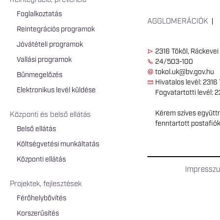
Reintegráció, prevenció
Foglalkoztatás
AGGLOMERÁCIÓK
Reintegrációs programok
Jóvátételi programok
2316 Tököl, Ráckevei 
Vallási programok
24/503-100
tokol.uk@bv.gov.hu
Bűnmegelőzés
Hivatalos levél: 2316 T
Elektronikus levél küldése
Fogvatartotti levél: 23
Kérem szíves együttm
Központi és belső ellátás
fenntartott postafió
Belső ellátás
Költségvetési munkáltatás
Központi ellátás
Impressz
Projektek, fejlesztések
Férőhelybővítés
Korszerűsítés