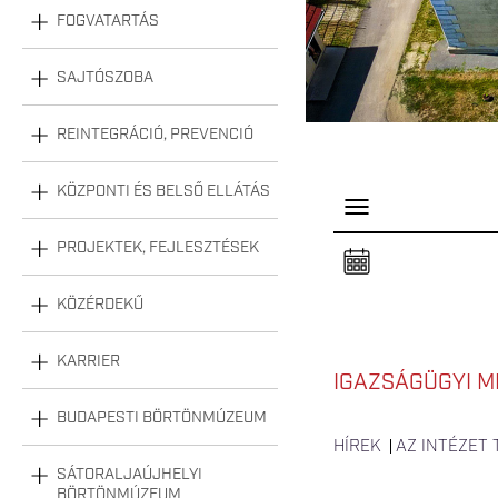
FOGVATARTÁS
SAJTÓSZOBA
REINTEGRÁCIÓ, PREVENCIÓ
KÖZPONTI ÉS BELSŐ ELLÁTÁS
P
a
n
PROJEKTEK, FEJLESZTÉSEK
e
l
n
KÖZÉRDEKŰ
y
i
t
á
KARRIER
s
IGAZSÁGÜGYI M
a
BUDAPESTI BÖRTÖNMÚZEUM
HÍREK
AZ INTÉZET
SÁTORALJAÚJHELYI
BÖRTÖNMÚZEUM