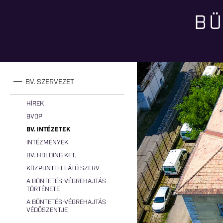
BÜ
Jelenlegi hely
BV. SZERVEZET
HÍREK
BVOP
BV. INTÉZETEK
INTÉZMÉNYEK
BV. HOLDING KFT.
KÖZPONTI ELLÁTÓ SZERV
A BÜNTETÉS-VÉGREHAJTÁS
TÖRTÉNETE
A BÜNTETÉS-VÉGREHAJTÁS
VÉDŐSZENTJE