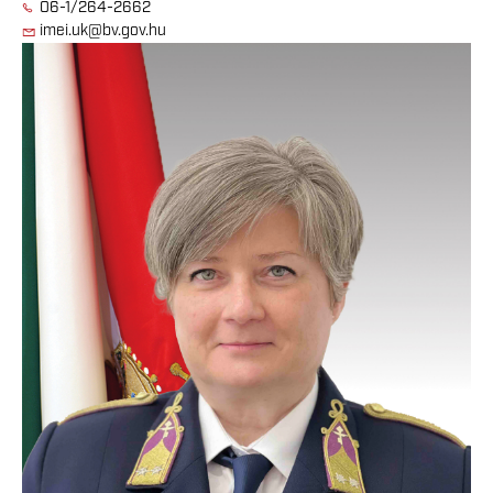
06-1/264-2662
imei.uk@bv.gov.hu