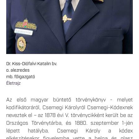
Dr. Kiss-Diófalvi Katalin bv.
o. alezredes
mb. főigazgató
Életrajz
Az első magyar büntető törvénykönyv - melyet
kodifikátoráról, Csemegi Károlyról Csemegi-Kódexnek
neveztek el – az 1878 évi V. törvénycikként került be az
Országos Törvénytárba, és 1880. szeptember 1-jén
lépett hatályba. Csemegi Károly a kódex
elkészítésekor figyelembe vette a belga és olasz