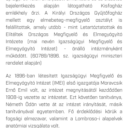
bejelentkezés alapján látogatható Kisfogház
emlékhely őrzi. A Királyi Országos Gyűjtőfogház
mellett egy elmebeteg-megfigyelő osztályt is
felállítottak, amely utóbb - mint Letartóztatottak és
Elítéltek Országos Megfigyelő és Elmegyógyító
Intézete (mai nevén Igazságügyi Megfigyelő és
Elmegyógyító Intézet) - önálló intézményként
működött. (60789/1896. sz. igazságügyi miniszteri
rendelet alapján)
Az 1896-ban létesített Igazságügyi Megfigyelő és
Elmegyógyító Intézet (IMEI) első igazgatója Moravcsik
Ernő Emil volt, az intézet megnyitásától kezdődően
1908-ig vezette az intézetet. Ezt követően tanítványa,
Németh Ödön vette át az intézet irányítását, másik
tanítványával egyetemben. Fő érdeklődési körük a
fogsági elmezavar, valamint a Lombroso-i alapelvek
anatómiai vizsgálata volt.