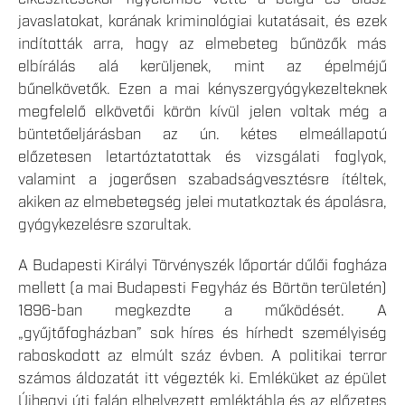
javaslatokat, korának kriminológiai kutatásait, és ezek
indították arra, hogy az elmebeteg bűnözők más
elbírálás alá kerüljenek, mint az épelméjű
bűnelkövetők. Ezen a mai kényszergyógykezelteknek
megfelelő elkövetői körön kívül jelen voltak még a
büntetőeljárásban az ún. kétes elmeállapotú
előzetesen letartóztatottak és vizsgálati foglyok,
valamint a jogerősen szabadságvesztésre ítéltek,
akiken az elmebetegség jelei mutatkoztak és ápolásra,
gyógykezelésre szorultak.
A Budapesti Királyi Törvényszék lőportár dűlői fogháza
mellett (a mai Budapesti Fegyház és Börtön területén)
1896-ban megkezdte a működését. A
„gyűjtőfogházban” sok híres és hírhedt személyiség
raboskodott az elmúlt száz évben. A politikai terror
számos áldozatát itt végezték ki. Emléküket az épület
Újhegyi úti falán elhelyezett emléktábla és az előzetes