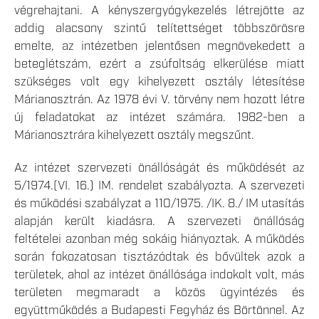
végrehajtani. A kényszergyógykezelés létrejötte az
addig alacsony szintű telítettséget többszörösre
emelte, az intézetben jelentősen megnövekedett a
beteglétszám, ezért a zsúfoltság elkerülése miatt
szükséges volt egy kihelyezett osztály létesítése
Márianosztrán. Az 1978 évi V. törvény nem hozott létre
új feladatokat az intézet számára. 1982-ben a
Márianosztrára kihelyezett osztály megszűnt.
Az intézet szervezeti önállóságát és működését az
5/1974.(VI. 16.) IM. rendelet szabályozta. A szervezeti
és működési szabályzat a 110/1975. /IK. 8./ IM utasítás
alapján került kiadásra. A szervezeti önállóság
feltételei azonban még sokáig hiányoztak. A működés
során fokozatosan tisztázódtak és bővültek azok a
területek, ahol az intézet önállósága indokolt volt, más
területen megmaradt a közös ügyintézés és
együttműködés a Budapesti Fegyház és Börtönnel. Az