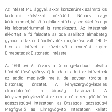
Az intézet 140 ággyal, akkor korszerűnek számító kis
kórtermi zárkákkal működött. Néhány nagy
kórteremmel, külső foglalkoztató helyiségekkel és egy
kis laboratóriummal is rendelkezett. Az intézetnek
ekkortájt a fő feladata az oda szállított elmebeteg
gyanúsítottak és bűnelkövetők megőrzése volt. 1950-
ben az intézet a következő elnevezést kapta:
Elmebetegek Biztonsági Intézete.
Az 1961 évi V. törvény a Csemegi-kódexet felváltó
büntető törvénykönyv új feladatot adott az intézetnek
az addig meglévők mellé, de egyben törölte a
biztonsági őrizetet. A kényszergyógykezelés
elrendeléséről a bíróság határozott. A
kényszergyógykezelést az erre a célra szolgáló külön
egészségügyi intézetben, az Országos Igazságügyi
Megfigyelő és Elmegyógyító Intézetben kellett