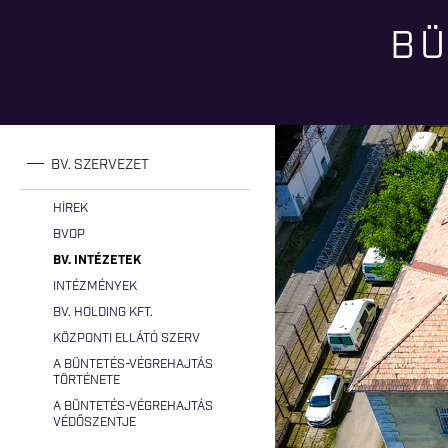
BÜ
Jelenlegi hely
BV. SZERVEZET
HÍREK
BVOP
BV. INTÉZETEK
INTÉZMÉNYEK
BV. HOLDING KFT.
KÖZPONTI ELLÁTÓ SZERV
A BÜNTETÉS-VÉGREHAJTÁS
TÖRTÉNETE
A BÜNTETÉS-VÉGREHAJTÁS
VÉDŐSZENTJE