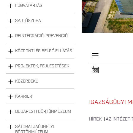
FOGVATARTÁS
SAJTÓSZOBA
REINTEGRÁCIÓ, PREVENCIÓ
KÖZPONTI ÉS BELSŐ ELLÁTÁS
P
a
n
PROJEKTEK, FEJLESZTÉSEK
e
l
n
KÖZÉRDEKŰ
y
i
t
á
KARRIER
s
IGAZSÁGÜGYI M
a
BUDAPESTI BÖRTÖNMÚZEUM
HÍREK
AZ INTÉZET
SÁTORALJAÚJHELYI
BÖRTÖNMÚZEUM