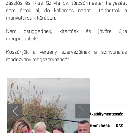
zászlós és Kiss Szilvia bv. törzsőrmester helyezést
nem értek el, de kellemes napot tölthettek a
munkatársaik körében.
Nem csüggednek, kitartóak és jövőre újra
megpróbálják!
Köszönjük a verseny szervezőinek a színvonalas
rendezvény megszervezését!
Impresszum
Adatkezelési tájékoztató
Akadálymentesség
Kapcsolat
Youtube
Instagram
Együttműködők
RSS