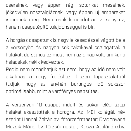
cserélnek, vagy éppen régi sztorikat mesélnek,
jókedvűen nosztalgiáznak, vagy éppen új embereket
ismernek meg. Nem csak kimondottan verseny ez,
hanem csapatépítő tulajdonsággal is bír.
A horgász csapatunk is nagy lelkesedéssel vágott bele
a versenybe és nagyon sok taktikával csalogatták a
halakat, de sajnos ez most nem az a nap volt, amikor a
halacskák nekik kedveztek.
Pedig nem mondhatjuk azt sem, hogy az idő nem volt
alkalmas a nagy fogáshoz, hiszen tapasztalatból
tudjuk, hogy az enyhén borongós idő sokszor
optimálisabb, mint a verőfényes napsütés.
A versenyen 10 csapat indult és sokan elég szép
halakat akasztottak a horogra. Az IMEI kollégái, név
szerint Hennel Zoltán bv. főtörzsőrmester; Dragonyáné
Muzsik Mária bv. törzsőrmester; Kasza Attiláné c.bv.