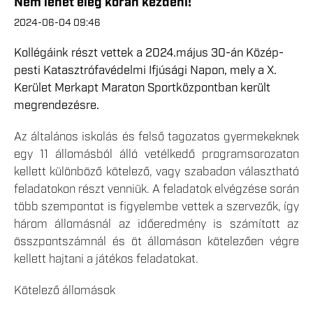
Nem lehet elég korán kezdeni!
2024-06-04 09:46
Kollégáink részt vettek a 2024.május 30-án Közép-
pesti Katasztrófavédelmi Ifjúsági Napon, mely a X.
Kerület Merkapt Maraton Sportközpontban került
megrendezésre.
Az általános iskolás és felső tagozatos gyermekeknek
egy 11 állomásból álló vetélkedő programsorozaton
kellett különböző kötelező, vagy szabadon választható
feladatokon részt venniük. A feladatok elvégzése során
több szempontot is figyelembe vettek a szervezők, így
három állomásnál az időeredmény is számított az
összpontszámnál és öt állomáson kötelezően végre
kellett hajtani a játékos feladatokat.
Kötelező állomások