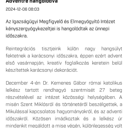
Adventre hangolódva
2024-12-06 08:03
Az Igazságügyi Megfigyelő és Elmegyógyító Intézet
kényszergyógykezeltjei is hangolódtak az ünnepi
időszakra.
Reintegrációs tisztjeink külön nagy hangsúlyt
fektetnek a karácsonyi időszakra, éppen ezért advent
első vasárnapján, kreatív foglalkozás keretein belül
készítettek karácsonyi dekorációt.
December 4-én Dr. Kemenes Gábor római katolikus
lelkész tartott rendhagyó szentmisét 27 beteg
részvételével az intézet közösségi helységében. A
misén Szent Miklósról és történetéről beszélgettek, a
Mikulással kapcsolatos hagyományokról, és az adventi
időszakról. Közösen imádkoztak és a lelkész úr
mindenkit megáldott a mise végén, különlegesség volt