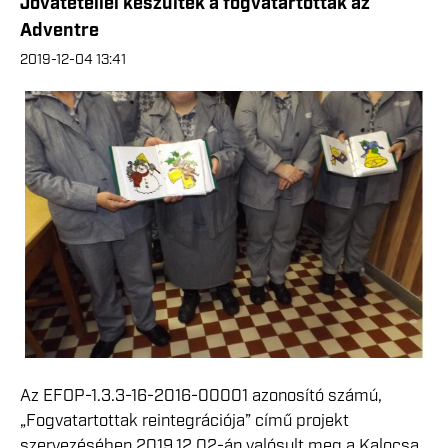
Jóvátétellel készültek a fogvatartottak az
Adventre
2019-12-04 13:41
Az EFOP-1.3.3-16-2016-00001 azonosító számú,
„Fogvatartottak reintegrációja” című projekt
szervezésében 2019.12.02-án valósult meg a Kalocsa