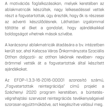
A motivációs foglalkozásokon, melyek keretében az
ablakmatricák készültek, nagy lelkesedéssel vettek
részt a fogvatartottak, úgy érezték, hogy ők is részesei
az adventi készülődésnek. Láthatóan izgalommal
töltötte el őket a gondolat, hogy ajándékaikkal
boldogságot vihetnek mások szívébe.
A karácsonyi ablakmatricák átadására a bv. intézetben
került sor, ahol Kalocsa Város Önkormányzata Szociális
Otthon dolgozói- az otthon lakóinak nevében- nagy
örömmel vették át a fogvatartottak által készített
ajándékokat.
Az EFOP–1.3.3-16-2016-00001 azonosító számú,
„Fogvatartottak reintegrációja” című projekt a
Széchenyi 2020 program keretében, a büntetés-
végrehajtási szervezet reintegrációs tevékenységeivel
szorosan együttműködve, azt kiegészítve valósul meg.