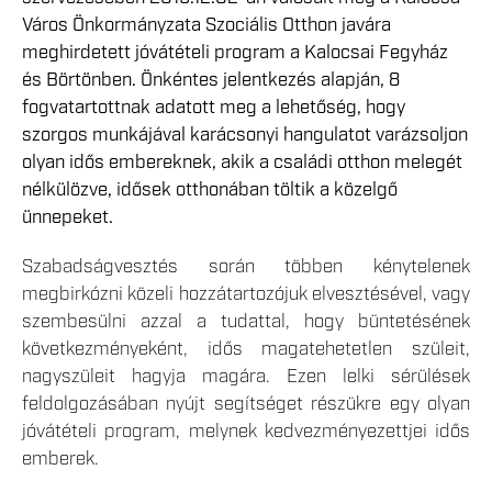
Város Önkormányzata Szociális Otthon javára
meghirdetett jóvátételi program a Kalocsai Fegyház
és Börtönben. Önkéntes jelentkezés alapján, 8
fogvatartottnak adatott meg a lehetőség, hogy
szorgos munkájával karácsonyi hangulatot varázsoljon
olyan idős embereknek, akik a családi otthon melegét
nélkülözve, idősek otthonában töltik a közelgő
ünnepeket.
Szabadságvesztés során többen kénytelenek
megbirkózni közeli hozzátartozójuk elvesztésével, vagy
szembesülni azzal a tudattal, hogy büntetésének
következményeként, idős magatehetetlen szüleit,
nagyszüleit hagyja magára. Ezen lelki sérülések
feldolgozásában nyújt segítséget részükre egy olyan
jóvátételi program, melynek kedvezményezettjei idős
emberek.