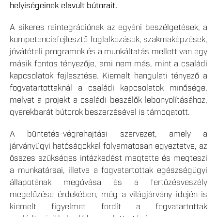
helyiségeinek elavult bútorait.
A sikeres reintegrációnak az egyéni beszélgetések, a
kompetenciafejlesztő foglalkozások, szakmaképzések,
jóvátételi programok és a munkáltatás mellett van egy
másik fontos tényezője, ami nem más, mint a családi
kapcsolatok fejlesztése. Kiemelt hangulati tényező a
fogvatartottaknál a családi kapcsolatok minősége,
melyet a projekt a családi beszélők lebonyolításához,
gyerekbarát bútorok beszerzésével is támogatott.
A büntetés-végrehajtási szervezet, amely a
járványügyi hatóságokkal folyamatosan egyeztetve, az
összes szükséges intézkedést megtette és megteszi
a munkatársai, illetve a fogvatartottak egészségügyi
állapotának megóvása és a fertőzésveszély
megelőzése érdekében, még a világjárvány idején is
kiemelt figyelmet fordít a fogvatartottak