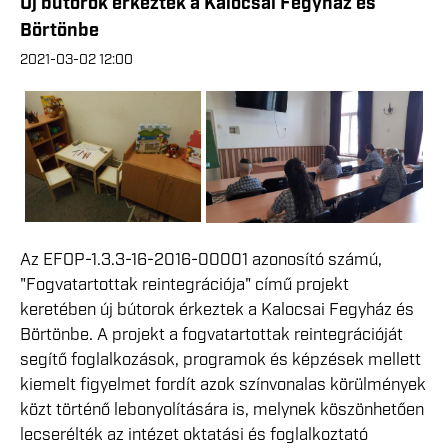
Új bútorok érkeztek a Kalocsai Fegyház és
Börtönbe
2021-03-02 12:00
Az EFOP-1.3.3-16-2016-00001 azonosító számú,
"Fogvatartottak reintegrációja" című projekt
keretében új bútorok érkeztek a Kalocsai Fegyház és
Börtönbe. A projekt a fogvatartottak reintegrációját
segítő foglalkozások, programok és képzések mellett
kiemelt figyelmet fordít azok színvonalas körülmények
közt történő lebonyolítására is, melynek köszönhetően
lecserélték az intézet oktatási és foglalkoztató