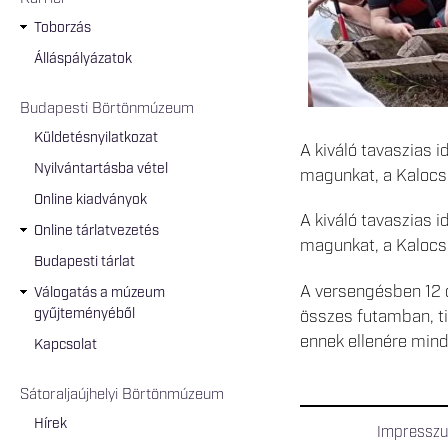
Toborzás
Álláspályázatok
Budapesti Börtönmúzeum
Küldetésnyilatkozat
A kiváló tavaszias 
Nyilvántartásba vétel
magunkat, a Kalocsa
Online kiadványok
A kiváló tavaszias 
Online tárlatvezetés
magunkat, a Kalocsa
Budapesti tárlat
A versengésben 12 c
Válogatás a múzeum
gyűjteményéből
összes futamban, ti
ennek ellenére mind
Kapcsolat
Sátoraljaújhelyi Börtönmúzeum
Hírek
Impressz