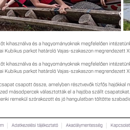
időt kihasználva és a hagyományoknak megfelelően intézetünk
i Kubikus parkot határoló Vajas-szakaszon megrendezett XI
időt kihasználva és a hagyományoknak megfelelően intézetünk
i Kubikus parkot határoló Vajas-szakaszon megrendezett XI
sapat csapott össze, amelyben résztvevők tízfős hajókkal m
zed másodpercek választották el a hajóba szállt csapatokat.
enki remekül szórakozott és jó hangulatban töltötte szabadi
um
Adatkezelési tájékoztató
Akadálymentesség
Kapcsola