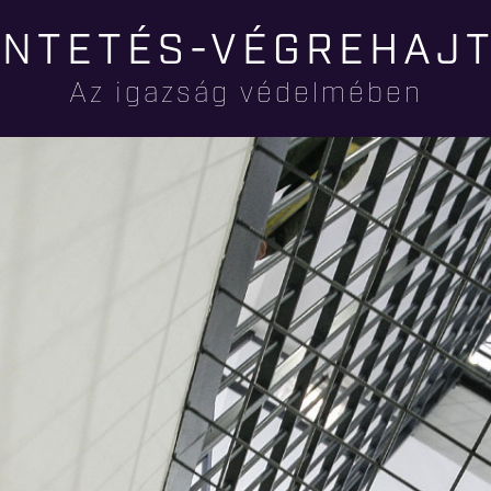
Ugrás a
NTETÉS-VÉGREHAJ
tartalomra
Az igazság védelmében