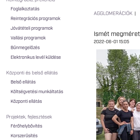
Reintegráció, prevenció
Foglalkoztatás
AGGLOMERÁCIÓK
Reintegrációs programok
Jóvátételi programok
Ismét megméret
Vallási programok
2022-06-01 15:05
Bűnmegelőzés
Elektronikus levél küldése
Központi és belső ellátás
Belső ellátás
Költségvetési munkáltatás
Központi ellátás
Projektek, fejlesztések
Férőhelybővítés
Korszerűsítés