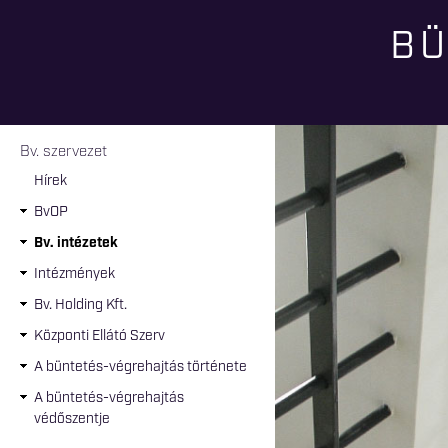
BÜ
Jelenlegi hely
Bv. szervezet
Hírek
BvOP
Bv. intézetek
Intézmények
Bv. Holding Kft.
Központi Ellátó Szerv
A büntetés-végrehajtás története
A büntetés-végrehajtás
védőszentje