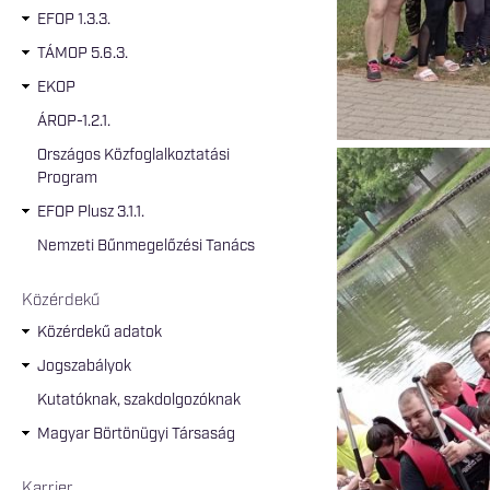
EFOP 1.3.3.
TÁMOP 5.6.3.
EKOP
ÁROP-1.2.1.
Országos Közfoglalkoztatási
Program
EFOP Plusz 3.1.1.
Nemzeti Bűnmegelőzési Tanács
Közérdekű
Közérdekű adatok
Jogszabályok
Kutatóknak, szakdolgozóknak
Magyar Börtönügyi Társaság
Karrier