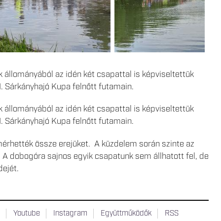
 állományából az idén két csapattal is képviseltettük
. Sárkányhajó Kupa felnőtt futamain.
 állományából az idén két csapattal is képviseltettük
. Sárkányhajó Kupa felnőtt futamain.
érhették össze erejüket. A küzdelem során szinte az
 A dobogóra sajnos egyik csapatunk sem állhatott fel, de
dejét.
t
Youtube
Instagram
Együttműködők
RSS