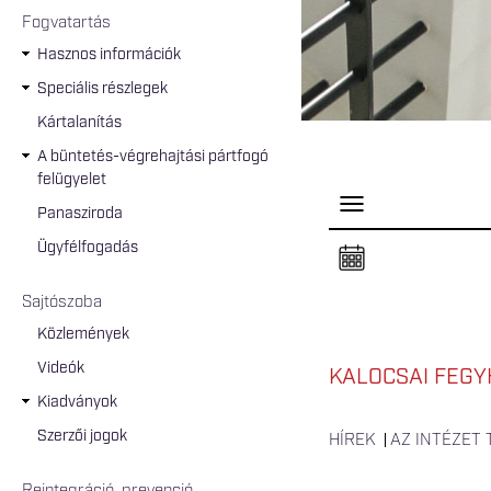
Fogvatartás
Hasznos információk
Speciális részlegek
Kártalanítás
A büntetés-végrehajtási pártfogó
felügyelet
P
Panasziroda
a
n
Ügyfélfogadás
e
l
n
Sajtószoba
y
i
Közlemények
t
á
Videók
s
KALOCSAI FEGY
a
Kiadványok
Szerzői jogok
HÍREK
AZ INTÉZET